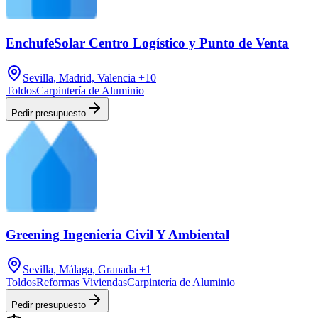
EnchufeSolar Centro Logístico y Punto de Venta
Sevilla, Madrid, Valencia
+10
Toldos
Carpintería de Aluminio
Pedir presupuesto
Greening Ingenieria Civil Y Ambiental
Sevilla, Málaga, Granada
+1
Toldos
Reformas Viviendas
Carpintería de Aluminio
Pedir presupuesto