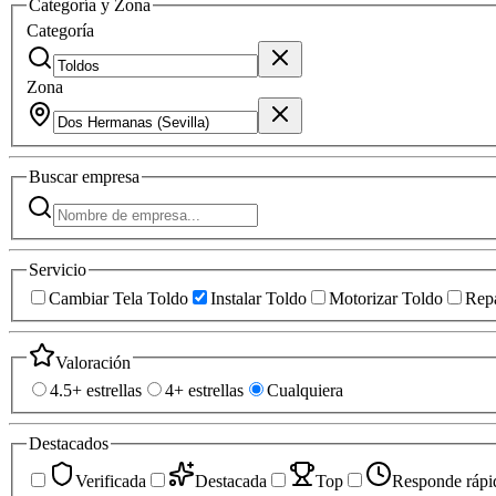
Categoría y Zona
Categoría
Zona
Buscar
empresa
Servicio
Cambiar Tela Toldo
Instalar Toldo
Motorizar Toldo
Repa
Valoración
4.5+ estrellas
4+ estrellas
Cualquiera
Destacados
Verificada
Destacada
Top
Responde rápi