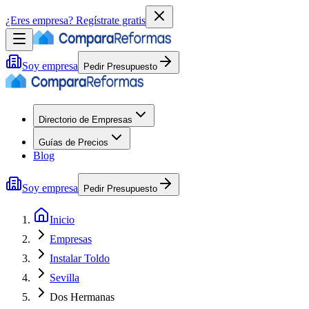
¿Eres empresa?
Regístrate gratis
Soy empresa
Pedir Presupuesto
Directorio de Empresas
Guías de Precios
Blog
Soy empresa
Pedir Presupuesto
Inicio
Empresas
Instalar Toldo
Sevilla
Dos Hermanas