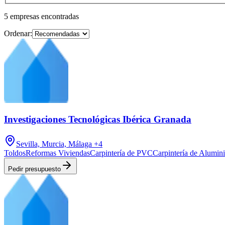
5
empresas
encontradas
Ordenar:
Investigaciones Tecnológicas Ibérica Granada
Sevilla, Murcia, Málaga
+4
Toldos
Reformas Viviendas
Carpintería de PVC
Carpintería de Alumin
Pedir presupuesto