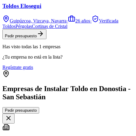
Toldos Elosegui
Guipúzcoa, Vizcaya, Navarra
·
26
años
·
Verificada
Toldos
Pérgolas
Cortinas de Cristal
Pedir presupuesto
Has visto
todas las
1
empresas
¿Tu empresa no está en la lista?
Regístrate gratis
Empresas de Instalar Toldo en Donostia -
San Sebastián
Leaflet
|
©
OpenStreetMap
Pedir presupuesto
+
−