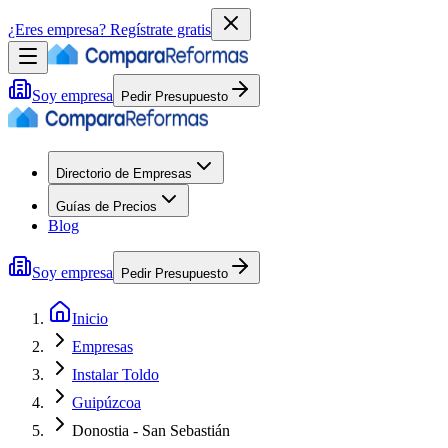
¿Eres empresa?
Regístrate gratis
Soy empresa
Pedir Presupuesto
Directorio de Empresas
Guías de Precios
Blog
Soy empresa
Pedir Presupuesto
Inicio
Empresas
Instalar Toldo
Guipúzcoa
Donostia - San Sebastián