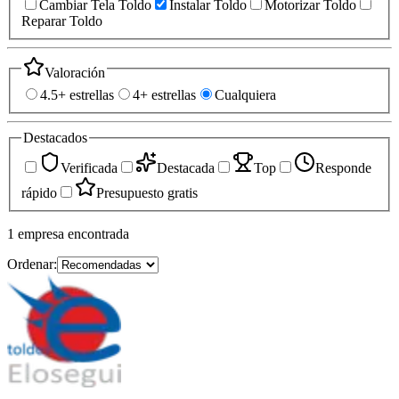
Cambiar Tela Toldo
Instalar Toldo
Motorizar Toldo
Reparar Toldo
Valoración
4.5+ estrellas
4+ estrellas
Cualquiera
Destacados
Verificada
Destacada
Top
Responde
rápido
Presupuesto gratis
1
empresa
encontrada
Ordenar: