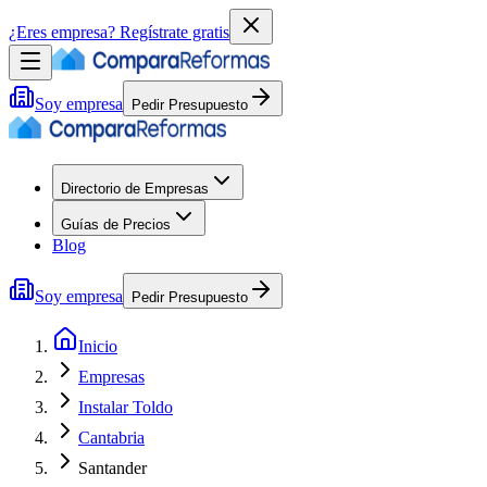
¿Eres empresa?
Regístrate gratis
Soy empresa
Pedir Presupuesto
Directorio de Empresas
Guías de Precios
Blog
Soy empresa
Pedir Presupuesto
Inicio
Empresas
Instalar Toldo
Cantabria
Santander