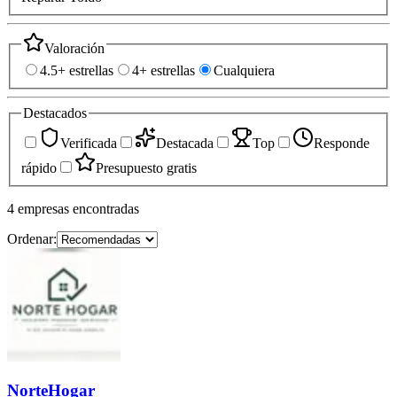
Valoración
4.5+ estrellas
4+ estrellas
Cualquiera
Destacados
Verificada
Destacada
Top
Responde
rápido
Presupuesto gratis
4
empresas
encontradas
Ordenar:
NorteHogar