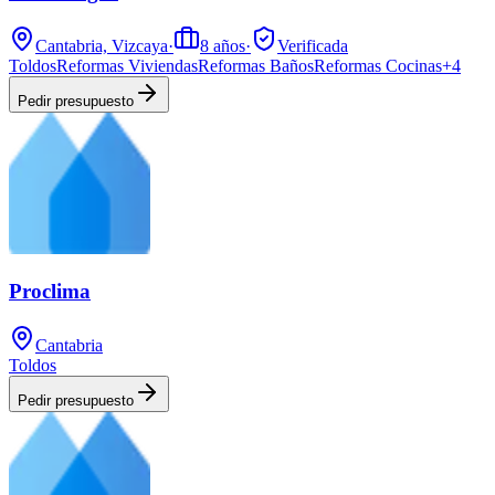
Cantabria, Vizcaya
·
8
años
·
Verificada
Toldos
Reformas Viviendas
Reformas Baños
Reformas Cocinas
+
4
Pedir presupuesto
Proclima
Cantabria
Toldos
Pedir presupuesto