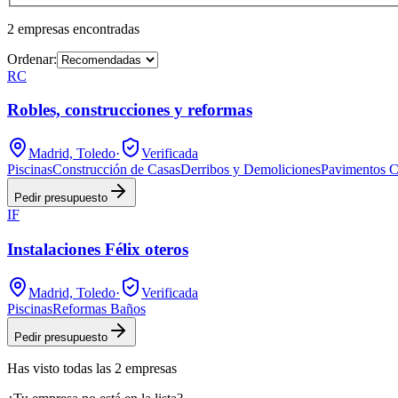
2
empresas
encontradas
Ordenar:
RC
Robles, construcciones y reformas
Madrid, Toledo
·
Verificada
Piscinas
Construcción de Casas
Derribos y Demoliciones
Pavimentos C
Pedir presupuesto
IF
Instalaciones Félix oteros
Madrid, Toledo
·
Verificada
Piscinas
Reformas Baños
Pedir presupuesto
Has visto
todas las
2
empresas