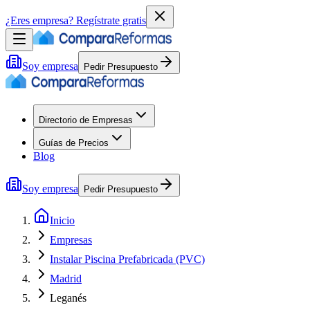
¿Eres empresa?
Regístrate gratis
Soy empresa
Pedir Presupuesto
Directorio de Empresas
Guías de Precios
Blog
Soy empresa
Pedir Presupuesto
Inicio
Empresas
Instalar Piscina Prefabricada (PVC)
Madrid
Leganés