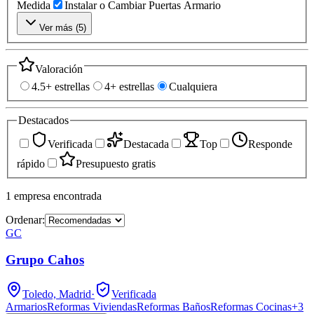
Medida
Instalar o Cambiar Puertas Armario
Ver más (
5
)
Valoración
4.5+ estrellas
4+ estrellas
Cualquiera
Destacados
Verificada
Destacada
Top
Responde
rápido
Presupuesto gratis
1
empresa
encontrada
Ordenar:
GC
Grupo Cahos
Toledo, Madrid
·
Verificada
Armarios
Reformas Viviendas
Reformas Baños
Reformas Cocinas
+
3