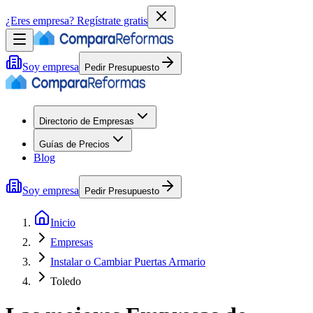
¿Eres empresa?
Regístrate gratis
Soy empresa
Pedir Presupuesto
Directorio de Empresas
Guías de Precios
Blog
Soy empresa
Pedir Presupuesto
Inicio
Empresas
Instalar o Cambiar Puertas Armario
Toledo