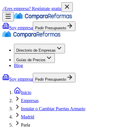
¿Eres empresa?
Regístrate gratis
Soy empresa
Pedir Presupuesto
Directorio de Empresas
Guías de Precios
Blog
Soy empresa
Pedir Presupuesto
Inicio
Empresas
Instalar o Cambiar Puertas Armario
Madrid
Parla