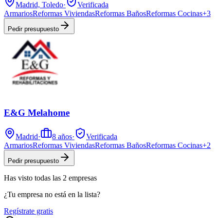
Madrid, Toledo
·
Verificada
Armarios
Reformas Viviendas
Reformas Baños
Reformas Cocinas
+
3
Pedir presupuesto
E&G Melahome
Madrid
·
8
años
·
Verificada
Armarios
Reformas Viviendas
Reformas Baños
Reformas Cocinas
+
2
Pedir presupuesto
Has visto
todas las
2
empresas
¿Tu empresa no está en la lista?
Regístrate gratis