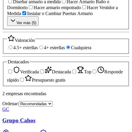
Diseñar armario a medida
Hacer Armario Baño o
Dormitorio
Hacer armario empotrado
Hacer Vestidor a
Medida
Instalar o Cambiar Puertas Armario
Ver más (
5
)
Valoración
4.5+ estrellas
4+ estrellas
Cualquiera
Destacados
Verificada
Destacada
Top
Responde
rápido
Presupuesto gratis
2
empresas
encontradas
Ordenar:
GC
Grupo Cahos