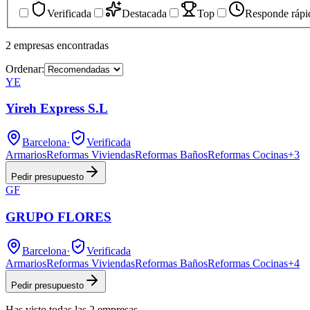
Verificada
Destacada
Top
Responde rápi
2
empresas
encontradas
Ordenar:
YE
Yireh Express S.L
Barcelona
·
Verificada
Armarios
Reformas Viviendas
Reformas Baños
Reformas Cocinas
+
3
Pedir presupuesto
GF
GRUPO FLORES
Barcelona
·
Verificada
Armarios
Reformas Viviendas
Reformas Baños
Reformas Cocinas
+
4
Pedir presupuesto
Has visto
todas las
2
empresas