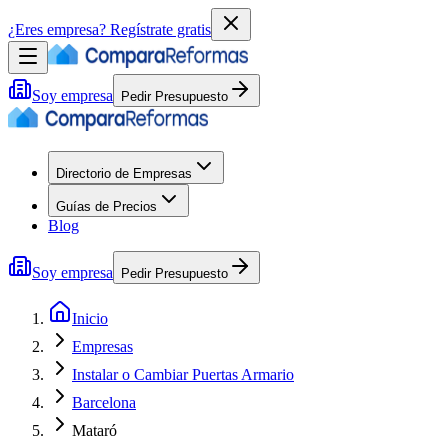
¿Eres empresa?
Regístrate gratis
Soy empresa
Pedir Presupuesto
Directorio de Empresas
Guías de Precios
Blog
Soy empresa
Pedir Presupuesto
Inicio
Empresas
Instalar o Cambiar Puertas Armario
Barcelona
Mataró