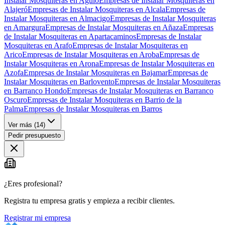
Instalar Mosquiteras en Agulo
Empresas de Instalar Mosquiteras en
Alajeró
Empresas de Instalar Mosquiteras en Alcala
Empresas de
Instalar Mosquiteras en Almacigo
Empresas de Instalar Mosquiteras
en Amargura
Empresas de Instalar Mosquiteras en Añaza
Empresas
de Instalar Mosquiteras en Apartacaminos
Empresas de Instalar
Mosquiteras en Arafo
Empresas de Instalar Mosquiteras en
Arico
Empresas de Instalar Mosquiteras en Aroba
Empresas de
Instalar Mosquiteras en Arona
Empresas de Instalar Mosquiteras en
Azofa
Empresas de Instalar Mosquiteras en Bajamar
Empresas de
Instalar Mosquiteras en Barlovento
Empresas de Instalar Mosquiteras
en Barranco Hondo
Empresas de Instalar Mosquiteras en Barranco
Oscuro
Empresas de Instalar Mosquiteras en Barrio de la
Palma
Empresas de Instalar Mosquiteras en Barros
Ver más (
14
)
Pedir presupuesto
¿Eres profesional?
Registra tu empresa gratis y empieza a recibir clientes.
Registrar mi empresa