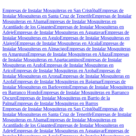
Empresas de Instalar Mosquiteras en San Cristóbal
Empresas de
Instalar Mosquiteras en Santa Cruz de Tenerife
Empresas de Instalar
Mosquiteras en Abama
Empresas de Instalar Mosquiteras en
Acantilado de los Gigantes
Empresas de Instalar Mosquiteras en
Adeje
Empresas de Instalar Mosquiteras en Aguatavar
Empresas de
Instalar Mosquiteras en Agulo
Empresas de Instalar Mosquiteras en
Alajeró
Empresas de Instalar Mosquiteras en Alcala
Empresas de
Instalar Mosquiteras en Almacigo
Empresas de Instalar Mosquiteras
en Amargura
Empresas de Instalar Mosquiteras en Añaza
Empresas
de Instalar Mosquiteras en Apartacaminos
Empresas de Instalar
Mosquiteras en Arafo
Empresas de Instalar Mosquiteras en
Arico
Empresas de Instalar Mosquiteras en Aroba
Empresas de
Instalar Mosquiteras en Arona
Empresas de Instalar Mosquiteras en
Azofa
Empresas de Instalar Mosquiteras en Bajamar
Empresas de
Instalar Mosquiteras en Barlovento
Empresas de Instalar Mosquiteras
en Barranco Hondo
Empresas de Instalar Mosquiteras en Barranco
Oscuro
Empresas de Instalar Mosquiteras en Barrio de la
Palma
Empresas de Instalar Mosquiteras en Barros
Empresas de Instalar Mosquiteras en San Cristóbal
Empresas de
Instalar Mosquiteras en Santa Cruz de Tenerife
Empresas de Instalar
Mosquiteras en Abama
Empresas de Instalar Mosquiteras en
Acantilado de los Gigantes
Empresas de Instalar Mosquiteras en
Adeje
Empresas de Instalar Mosquiteras en Aguatavar
Empresas de