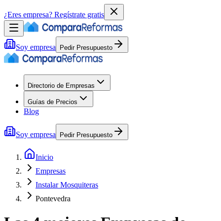
¿Eres empresa?
Regístrate gratis
Soy empresa
Pedir Presupuesto
Directorio de Empresas
Guías de Precios
Blog
Soy empresa
Pedir Presupuesto
Inicio
Empresas
Instalar Mosquiteras
Pontevedra