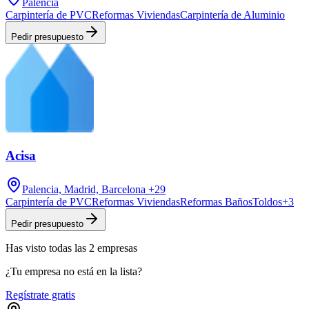
Palencia
Carpintería de PVC
Reformas Viviendas
Carpintería de Aluminio
Pedir presupuesto
Acisa
Palencia, Madrid, Barcelona
+29
Carpintería de PVC
Reformas Viviendas
Reformas Baños
Toldos
+
3
Pedir presupuesto
Has visto
todas las
2
empresas
¿Tu empresa no está en la lista?
Regístrate gratis