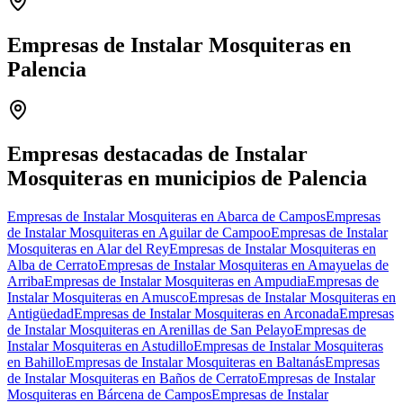
Empresas de Instalar Mosquiteras en
Palencia
Leaflet
|
©
OpenStreetMap
+
−
Empresas destacadas de Instalar
Mosquiteras en municipios de Palencia
Empresas de Instalar Mosquiteras en Abarca de Campos
Empresas
de Instalar Mosquiteras en Aguilar de Campoo
Empresas de Instalar
Mosquiteras en Alar del Rey
Empresas de Instalar Mosquiteras en
Alba de Cerrato
Empresas de Instalar Mosquiteras en Amayuelas de
Arriba
Empresas de Instalar Mosquiteras en Ampudia
Empresas de
Instalar Mosquiteras en Amusco
Empresas de Instalar Mosquiteras en
Antigüedad
Empresas de Instalar Mosquiteras en Arconada
Empresas
de Instalar Mosquiteras en Arenillas de San Pelayo
Empresas de
Instalar Mosquiteras en Astudillo
Empresas de Instalar Mosquiteras
en Bahillo
Empresas de Instalar Mosquiteras en Baltanás
Empresas
de Instalar Mosquiteras en Baños de Cerrato
Empresas de Instalar
Mosquiteras en Bárcena de Campos
Empresas de Instalar