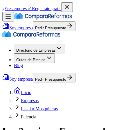
¿Eres empresa?
Regístrate gratis
Soy empresa
Pedir Presupuesto
Directorio de Empresas
Guías de Precios
Blog
Soy empresa
Pedir Presupuesto
Inicio
Empresas
Instalar Mosquiteras
Palencia