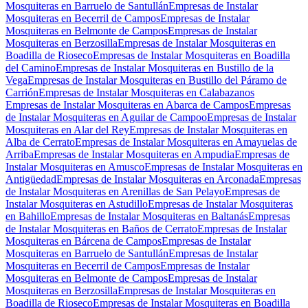
Mosquiteras en Barruelo de Santullán
Empresas de Instalar
Mosquiteras en Becerril de Campos
Empresas de Instalar
Mosquiteras en Belmonte de Campos
Empresas de Instalar
Mosquiteras en Berzosilla
Empresas de Instalar Mosquiteras en
Boadilla de Rioseco
Empresas de Instalar Mosquiteras en Boadilla
del Camino
Empresas de Instalar Mosquiteras en Bustillo de la
Vega
Empresas de Instalar Mosquiteras en Bustillo del Páramo de
Carrión
Empresas de Instalar Mosquiteras en Calabazanos
Empresas de Instalar Mosquiteras en Abarca de Campos
Empresas
de Instalar Mosquiteras en Aguilar de Campoo
Empresas de Instalar
Mosquiteras en Alar del Rey
Empresas de Instalar Mosquiteras en
Alba de Cerrato
Empresas de Instalar Mosquiteras en Amayuelas de
Arriba
Empresas de Instalar Mosquiteras en Ampudia
Empresas de
Instalar Mosquiteras en Amusco
Empresas de Instalar Mosquiteras en
Antigüedad
Empresas de Instalar Mosquiteras en Arconada
Empresas
de Instalar Mosquiteras en Arenillas de San Pelayo
Empresas de
Instalar Mosquiteras en Astudillo
Empresas de Instalar Mosquiteras
en Bahillo
Empresas de Instalar Mosquiteras en Baltanás
Empresas
de Instalar Mosquiteras en Baños de Cerrato
Empresas de Instalar
Mosquiteras en Bárcena de Campos
Empresas de Instalar
Mosquiteras en Barruelo de Santullán
Empresas de Instalar
Mosquiteras en Becerril de Campos
Empresas de Instalar
Mosquiteras en Belmonte de Campos
Empresas de Instalar
Mosquiteras en Berzosilla
Empresas de Instalar Mosquiteras en
Boadilla de Rioseco
Empresas de Instalar Mosquiteras en Boadilla