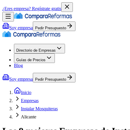
¿Eres empresa?
Regístrate gratis
Soy empresa
Pedir Presupuesto
Directorio de Empresas
Guías de Precios
Blog
Soy empresa
Pedir Presupuesto
Inicio
Empresas
Instalar Mosquiteras
Alicante