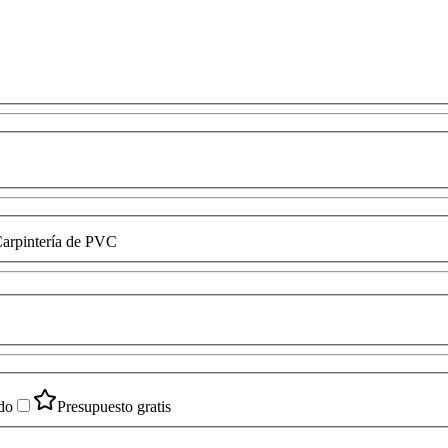
arpintería de PVC
do
Presupuesto gratis