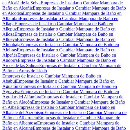
en Alcalá de la Selva
Empresas de Instalar o Cambiar Mampara de
Baño en Alcañiz
Empresas de Instalar o Cambiar Mampara de Baño
en Alcorisa
Empresas de Instalar o Cambiar Mampara de Baño en
Alfambra
Empresas de Instalar o Cambiar Mampara de Baño en
Aliaga
Empresas de Instalar o Cambiar Mampara de Baño en
Allepuz
Empresas de Instalar o Cambiar Mampara de Baño en
Alloza
Empresas de Instalar o Cambiar Mampara de Baño en
Allueva
Empresas de Instalar o Cambiar Mampara de Baño en
Almohaja
Empresas de Instalar o Cambiar Mampara de Baño en
Alobras
Empresas de Instalar o Cambiar Mampara de Baño en
Alpeñés
Empresas de Instalar o Cambiar Mampara de Baño en
Andorra
Empresas de Instalar o Cambiar Mampara de Baño en
Arcos de las Salinas
Empresas de Instalar o Cambiar Mampara de
Baño en Arens de Lledó
Empresas de Instalar o Cambiar Mampara de Baño en
Ababuj
Empresas de Instalar o Cambiar Mampara de Baño en
Aguatón
Empresas de Instalar o Cambiar Mampara de Baño en
Aguaviva
Empresas de Instalar o Cambiar Mampara de Baño en
Aguilar del Alfambra
Empresas de Instalar o Cambiar Mampara de
Baño en Alacón
Empresas de Instalar o Cambiar Mampara de Baño
en Alba
Empresas de Instalar o Cambiar Mampara de Baño en
Albalate del Arzobispo
Empresas de Instalar o Cambiar Mampara de
Baño en Albarracín
Empresas de Instalar o Cambiar Mampara de
Baño en Albentosa
Empresas de Instalar o Cambiar Mampara de
Baño en Alcaine
Empresas de Instalar o Cambiar Mampara de Baño