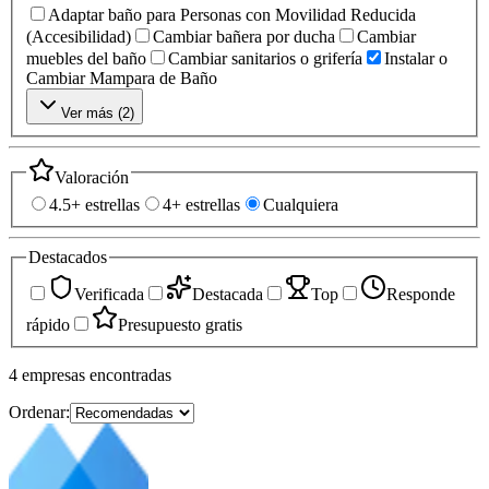
Adaptar baño para Personas con Movilidad Reducida
(Accesibilidad)
Cambiar bañera por ducha
Cambiar
muebles del baño
Cambiar sanitarios o grifería
Instalar o
Cambiar Mampara de Baño
Ver más (
2
)
Valoración
4.5+ estrellas
4+ estrellas
Cualquiera
Destacados
Verificada
Destacada
Top
Responde
rápido
Presupuesto gratis
4
empresas
encontradas
Ordenar: