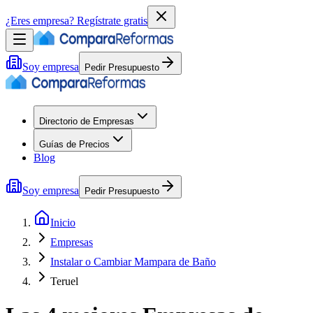
¿Eres empresa?
Regístrate gratis
Soy empresa
Pedir Presupuesto
Directorio de Empresas
Guías de Precios
Blog
Soy empresa
Pedir Presupuesto
Inicio
Empresas
Instalar o Cambiar Mampara de Baño
Teruel