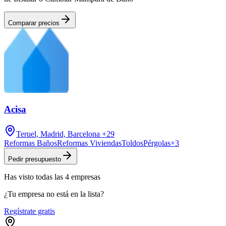
Comparar precios
Acisa
Teruel, Madrid, Barcelona
+29
Reformas Baños
Reformas Viviendas
Toldos
Pérgolas
+
3
Pedir presupuesto
Has visto
todas las
4
empresas
¿Tu empresa no está en la lista?
Regístrate gratis