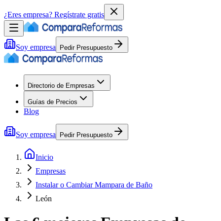
¿Eres empresa?
Regístrate gratis
Soy empresa
Pedir Presupuesto
Directorio de Empresas
Guías de Precios
Blog
Soy empresa
Pedir Presupuesto
Inicio
Empresas
Instalar o Cambiar Mampara de Baño
León