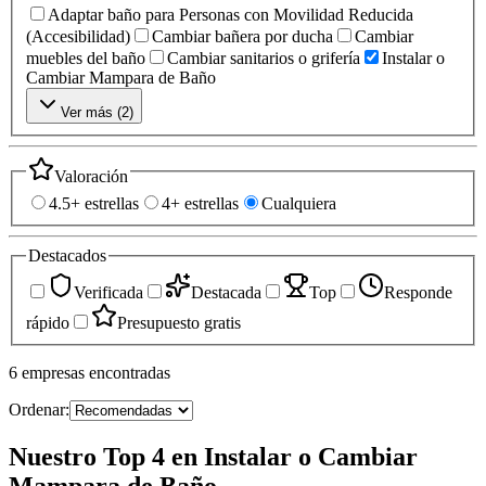
Adaptar baño para Personas con Movilidad Reducida
(Accesibilidad)
Cambiar bañera por ducha
Cambiar
muebles del baño
Cambiar sanitarios o grifería
Instalar o
Cambiar Mampara de Baño
Ver más (
2
)
Valoración
4.5+ estrellas
4+ estrellas
Cualquiera
Destacados
Verificada
Destacada
Top
Responde
rápido
Presupuesto gratis
6
empresas
encontradas
Ordenar:
Nuestro Top 4 en Instalar o Cambiar
Mampara de Baño