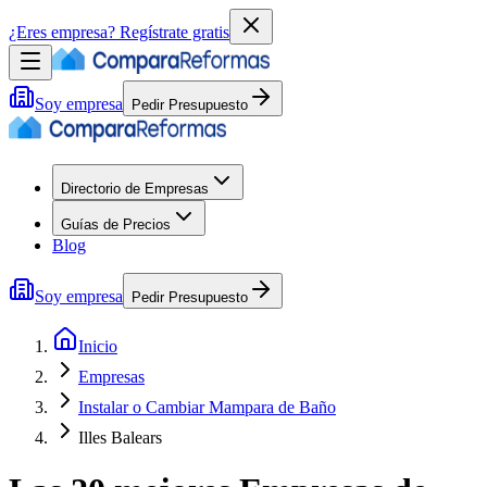
¿Eres empresa?
Regístrate gratis
Soy empresa
Pedir Presupuesto
Directorio de Empresas
Guías de Precios
Blog
Soy empresa
Pedir Presupuesto
Inicio
Empresas
Instalar o Cambiar Mampara de Baño
Illes Balears