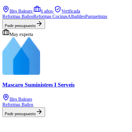
Illes Balears
·
6
años
·
Verificada
Reformas Baños
Reformas Cocinas
Albañiles
Parquetistas
Pedir presupuesto
Muy experta
Mascaro Suministres I Serveis
Illes Balears
Reformas Baños
Pedir presupuesto