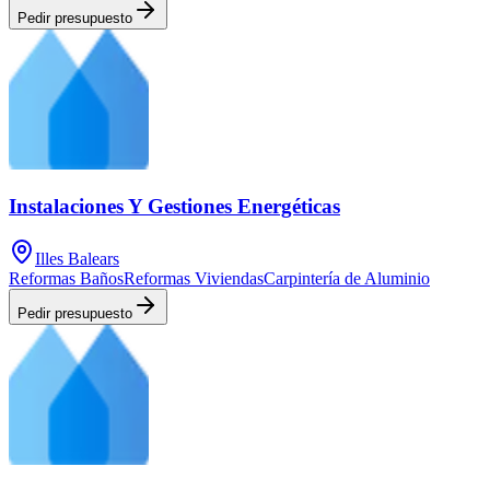
Pedir presupuesto
Instalaciones Y Gestiones Energéticas
Illes Balears
Reformas Baños
Reformas Viviendas
Carpintería de Aluminio
Pedir presupuesto