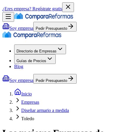
¿Eres empresa?
Regístrate gratis
Soy empresa
Pedir Presupuesto
Directorio de Empresas
Guías de Precios
Blog
Soy empresa
Pedir Presupuesto
Inicio
Empresas
Diseñar armario a medida
Toledo