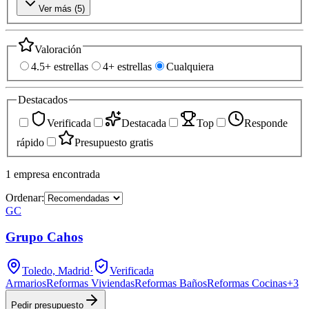
Ver más (
5
)
Valoración
4.5+ estrellas
4+ estrellas
Cualquiera
Destacados
Verificada
Destacada
Top
Responde
rápido
Presupuesto gratis
1
empresa
encontrada
Ordenar:
GC
Grupo Cahos
Toledo, Madrid
·
Verificada
Armarios
Reformas Viviendas
Reformas Baños
Reformas Cocinas
+
3
Pedir presupuesto