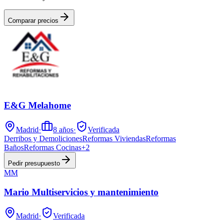
Comparar precios
E&G Melahome
Madrid
·
8
años
·
Verificada
Derribos y Demoliciones
Reformas Viviendas
Reformas
Baños
Reformas Cocinas
+
2
Pedir presupuesto
MM
Mario Multiservicios y mantenimiento
Madrid
·
Verificada