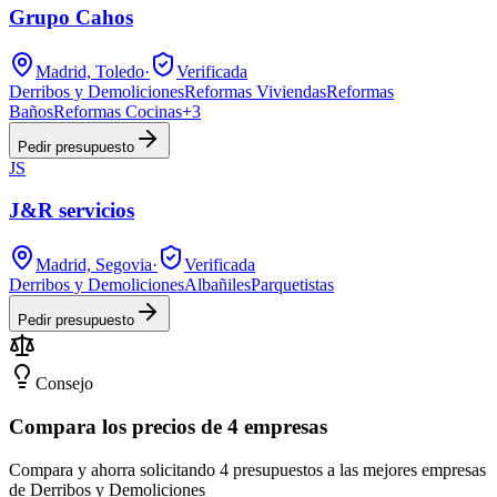
Grupo Cahos
Madrid, Toledo
·
Verificada
Derribos y Demoliciones
Reformas Viviendas
Reformas
Baños
Reformas Cocinas
+
3
Pedir presupuesto
JS
J&R servicios
Madrid, Segovia
·
Verificada
Derribos y Demoliciones
Albañiles
Parquetistas
Pedir presupuesto
Consejo
Compara los precios de 4 empresas
Compara y ahorra solicitando 4 presupuestos a las mejores empresas
de Derribos y Demoliciones