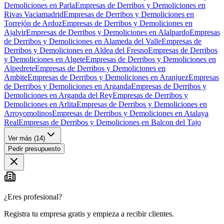
Demoliciones en Parla
Empresas de Derribos y Demoliciones en
Rivas Vaciamadrid
Empresas de Derribos y Demoliciones en
Torrejón de Ardoz
Empresas de Derribos y Demoliciones en
Ajalvir
Empresas de Derribos y Demoliciones en Alalpardo
Empresas
de Derribos y Demoliciones en Alameda del Valle
Empresas de
Derribos y Demoliciones en Aldea del Fresno
Empresas de Derribos
y Demoliciones en Algete
Empresas de Derribos y Demoliciones en
Alpedrete
Empresas de Derribos y Demoliciones en
Ambite
Empresas de Derribos y Demoliciones en Aranjuez
Empresas
de Derribos y Demoliciones en Arganda
Empresas de Derribos y
Demoliciones en Arganda del Rey
Empresas de Derribos y
Demoliciones en Arlita
Empresas de Derribos y Demoliciones en
Arroyomolinos
Empresas de Derribos y Demoliciones en Atalaya
Real
Empresas de Derribos y Demoliciones en Balcon del Tajo
Ver más (
14
)
Pedir presupuesto
¿Eres profesional?
Registra tu empresa gratis y empieza a recibir clientes.