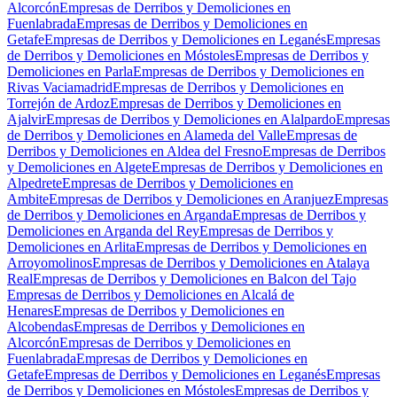
Alcorcón
Empresas de Derribos y Demoliciones en
Fuenlabrada
Empresas de Derribos y Demoliciones en
Getafe
Empresas de Derribos y Demoliciones en Leganés
Empresas
de Derribos y Demoliciones en Móstoles
Empresas de Derribos y
Demoliciones en Parla
Empresas de Derribos y Demoliciones en
Rivas Vaciamadrid
Empresas de Derribos y Demoliciones en
Torrejón de Ardoz
Empresas de Derribos y Demoliciones en
Ajalvir
Empresas de Derribos y Demoliciones en Alalpardo
Empresas
de Derribos y Demoliciones en Alameda del Valle
Empresas de
Derribos y Demoliciones en Aldea del Fresno
Empresas de Derribos
y Demoliciones en Algete
Empresas de Derribos y Demoliciones en
Alpedrete
Empresas de Derribos y Demoliciones en
Ambite
Empresas de Derribos y Demoliciones en Aranjuez
Empresas
de Derribos y Demoliciones en Arganda
Empresas de Derribos y
Demoliciones en Arganda del Rey
Empresas de Derribos y
Demoliciones en Arlita
Empresas de Derribos y Demoliciones en
Arroyomolinos
Empresas de Derribos y Demoliciones en Atalaya
Real
Empresas de Derribos y Demoliciones en Balcon del Tajo
Empresas de Derribos y Demoliciones en Alcalá de
Henares
Empresas de Derribos y Demoliciones en
Alcobendas
Empresas de Derribos y Demoliciones en
Alcorcón
Empresas de Derribos y Demoliciones en
Fuenlabrada
Empresas de Derribos y Demoliciones en
Getafe
Empresas de Derribos y Demoliciones en Leganés
Empresas
de Derribos y Demoliciones en Móstoles
Empresas de Derribos y