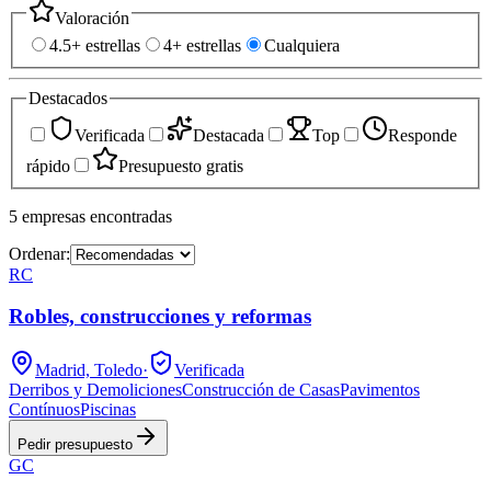
Valoración
4.5+ estrellas
4+ estrellas
Cualquiera
Destacados
Verificada
Destacada
Top
Responde
rápido
Presupuesto gratis
5
empresas
encontradas
Ordenar:
RC
Robles, construcciones y reformas
Madrid, Toledo
·
Verificada
Derribos y Demoliciones
Construcción de Casas
Pavimentos
Contínuos
Piscinas
Pedir presupuesto
GC