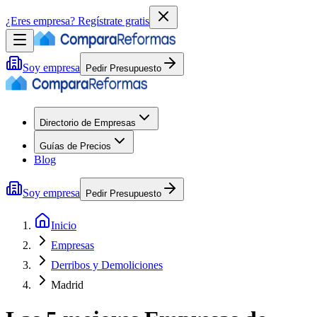
¿Eres empresa?
Regístrate gratis
Soy empresa
Pedir Presupuesto
Directorio de Empresas
Guías de Precios
Blog
Soy empresa
Pedir Presupuesto
Inicio
Empresas
Derribos y Demoliciones
Madrid