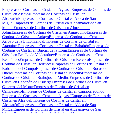
Empresas de Cortinas de Cristal en Aguasal
Empresas de Cortinas de
Cristal en Alaejos
Empresas de Cortinas de Cristal en
Alcazarén
Empresas de Cortinas de Cristal en Aldea de San
Miguel
Empresas de Cortinas de Cristal en Aldeamayor de San
Martin
Empresas de Cortinas de Cristal en Almenara de
Adaja
Empresas de Cortinas de Cristal en Amusquillo
Empresas de
Cortinas de Cristal en Aniago
Empresas de Cortinas de Cristal en
Arroyo de la Encomienda
Empresas de Cortinas de Cristal en
Ataquines
Empresas de Cortinas de Cristal en Bahabón
Empresas de
Cortinas de Cristal en Barcial de la Loma
Empresas de Cortinas de
Cristal en Becilla de Valderaduey
Empresas de Cortinas de Cristal en
Benafarces
Empresas de Cortinas de Cristal en Bercero
Empresas de
Cortinas de Cristal en Berrueces
Empresas de Cortinas de Cristal en
Bobadilla del Campo
Empresas de Cortinas de Cristal en Bocos de
Duero
Empresas de Cortinas de Cristal en Boecillo
Empresas de
Cortinas de Cristal en Brahojos de Medina
Empresas de Cortinas de
Cristal en Cabezón de Pisuerga
Empresas de Cortinas de Cristal en
Cabreros del Monte
Empresas de Cortinas de Cristal en
Campaspero
Empresas de Cortinas de Cristal en Camporredondo
Empresas de Cortinas de Cristal en Aguasal
Empresas de Cortinas de
Cristal en Alaejos
Empresas de Cortinas de Cristal en
Alcazarén
Empresas de Cortinas de Cristal en Aldea de San
Miguel
Empresas de Cortinas de Cristal en Aldeamayor de San