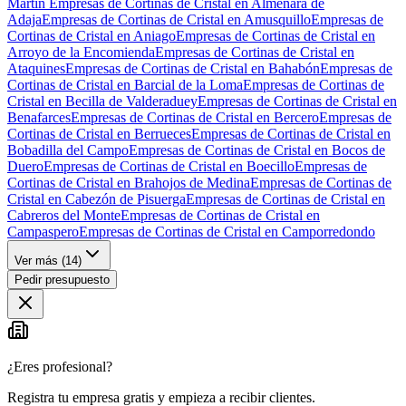
Martin
Empresas de Cortinas de Cristal en Almenara de
Adaja
Empresas de Cortinas de Cristal en Amusquillo
Empresas de
Cortinas de Cristal en Aniago
Empresas de Cortinas de Cristal en
Arroyo de la Encomienda
Empresas de Cortinas de Cristal en
Ataquines
Empresas de Cortinas de Cristal en Bahabón
Empresas de
Cortinas de Cristal en Barcial de la Loma
Empresas de Cortinas de
Cristal en Becilla de Valderaduey
Empresas de Cortinas de Cristal en
Benafarces
Empresas de Cortinas de Cristal en Bercero
Empresas de
Cortinas de Cristal en Berrueces
Empresas de Cortinas de Cristal en
Bobadilla del Campo
Empresas de Cortinas de Cristal en Bocos de
Duero
Empresas de Cortinas de Cristal en Boecillo
Empresas de
Cortinas de Cristal en Brahojos de Medina
Empresas de Cortinas de
Cristal en Cabezón de Pisuerga
Empresas de Cortinas de Cristal en
Cabreros del Monte
Empresas de Cortinas de Cristal en
Campaspero
Empresas de Cortinas de Cristal en Camporredondo
Ver más (
14
)
Pedir presupuesto
¿Eres profesional?
Registra tu empresa gratis y empieza a recibir clientes.