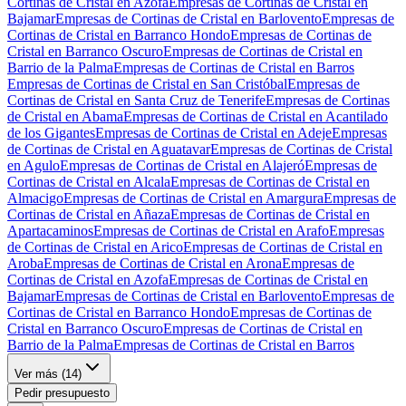
Cortinas de Cristal en Azofa
Empresas de Cortinas de Cristal en
Bajamar
Empresas de Cortinas de Cristal en Barlovento
Empresas de
Cortinas de Cristal en Barranco Hondo
Empresas de Cortinas de
Cristal en Barranco Oscuro
Empresas de Cortinas de Cristal en
Barrio de la Palma
Empresas de Cortinas de Cristal en Barros
Empresas de Cortinas de Cristal en San Cristóbal
Empresas de
Cortinas de Cristal en Santa Cruz de Tenerife
Empresas de Cortinas
de Cristal en Abama
Empresas de Cortinas de Cristal en Acantilado
de los Gigantes
Empresas de Cortinas de Cristal en Adeje
Empresas
de Cortinas de Cristal en Aguatavar
Empresas de Cortinas de Cristal
en Agulo
Empresas de Cortinas de Cristal en Alajeró
Empresas de
Cortinas de Cristal en Alcala
Empresas de Cortinas de Cristal en
Almacigo
Empresas de Cortinas de Cristal en Amargura
Empresas de
Cortinas de Cristal en Añaza
Empresas de Cortinas de Cristal en
Apartacaminos
Empresas de Cortinas de Cristal en Arafo
Empresas
de Cortinas de Cristal en Arico
Empresas de Cortinas de Cristal en
Aroba
Empresas de Cortinas de Cristal en Arona
Empresas de
Cortinas de Cristal en Azofa
Empresas de Cortinas de Cristal en
Bajamar
Empresas de Cortinas de Cristal en Barlovento
Empresas de
Cortinas de Cristal en Barranco Hondo
Empresas de Cortinas de
Cristal en Barranco Oscuro
Empresas de Cortinas de Cristal en
Barrio de la Palma
Empresas de Cortinas de Cristal en Barros
Ver más (
14
)
Pedir presupuesto