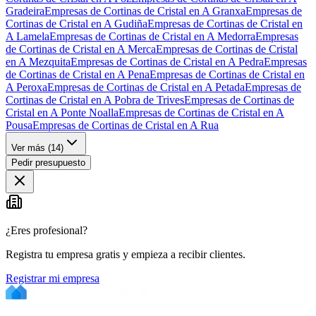
Gradeira
Empresas de Cortinas de Cristal en A Granxa
Empresas de
Cortinas de Cristal en A Gudiña
Empresas de Cortinas de Cristal en
A Lamela
Empresas de Cortinas de Cristal en A Medorra
Empresas
de Cortinas de Cristal en A Merca
Empresas de Cortinas de Cristal
en A Mezquita
Empresas de Cortinas de Cristal en A Pedra
Empresas
de Cortinas de Cristal en A Pena
Empresas de Cortinas de Cristal en
A Peroxa
Empresas de Cortinas de Cristal en A Petada
Empresas de
Cortinas de Cristal en A Pobra de Trives
Empresas de Cortinas de
Cristal en A Ponte Noalla
Empresas de Cortinas de Cristal en A
Pousa
Empresas de Cortinas de Cristal en A Rua
Ver más (
14
)
Pedir presupuesto
¿Eres profesional?
Registra tu empresa gratis y empieza a recibir clientes.
Registrar mi empresa