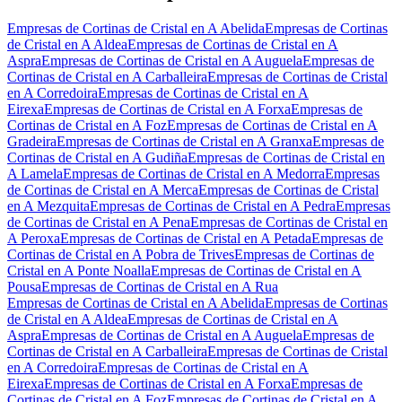
Empresas de Cortinas de Cristal en A Abelida
Empresas de Cortinas
de Cristal en A Aldea
Empresas de Cortinas de Cristal en A
Aspra
Empresas de Cortinas de Cristal en A Auguela
Empresas de
Cortinas de Cristal en A Carballeira
Empresas de Cortinas de Cristal
en A Corredoira
Empresas de Cortinas de Cristal en A
Eirexa
Empresas de Cortinas de Cristal en A Forxa
Empresas de
Cortinas de Cristal en A Foz
Empresas de Cortinas de Cristal en A
Gradeira
Empresas de Cortinas de Cristal en A Granxa
Empresas de
Cortinas de Cristal en A Gudiña
Empresas de Cortinas de Cristal en
A Lamela
Empresas de Cortinas de Cristal en A Medorra
Empresas
de Cortinas de Cristal en A Merca
Empresas de Cortinas de Cristal
en A Mezquita
Empresas de Cortinas de Cristal en A Pedra
Empresas
de Cortinas de Cristal en A Pena
Empresas de Cortinas de Cristal en
A Peroxa
Empresas de Cortinas de Cristal en A Petada
Empresas de
Cortinas de Cristal en A Pobra de Trives
Empresas de Cortinas de
Cristal en A Ponte Noalla
Empresas de Cortinas de Cristal en A
Pousa
Empresas de Cortinas de Cristal en A Rua
Empresas de Cortinas de Cristal en A Abelida
Empresas de Cortinas
de Cristal en A Aldea
Empresas de Cortinas de Cristal en A
Aspra
Empresas de Cortinas de Cristal en A Auguela
Empresas de
Cortinas de Cristal en A Carballeira
Empresas de Cortinas de Cristal
en A Corredoira
Empresas de Cortinas de Cristal en A
Eirexa
Empresas de Cortinas de Cristal en A Forxa
Empresas de
Cortinas de Cristal en A Foz
Empresas de Cortinas de Cristal en A