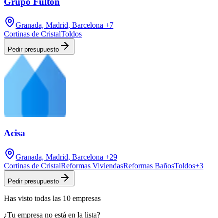
Grupo Fulton
Granada, Madrid, Barcelona
+7
Cortinas de Cristal
Toldos
Pedir presupuesto
Acisa
Granada, Madrid, Barcelona
+29
Cortinas de Cristal
Reformas Viviendas
Reformas Baños
Toldos
+
3
Pedir presupuesto
Has visto
todas las
10
empresas
¿Tu empresa no está en la lista?