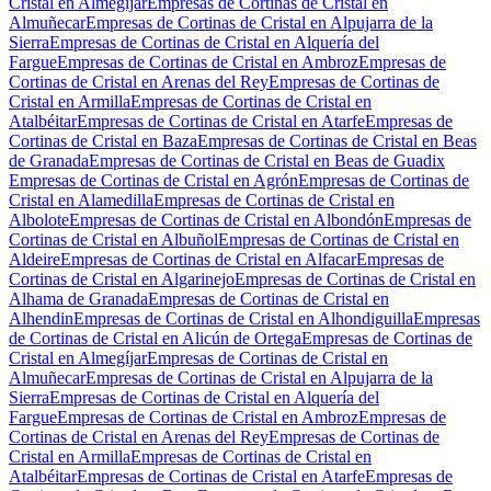
Cristal en Almegíjar
Empresas de Cortinas de Cristal en
Almuñecar
Empresas de Cortinas de Cristal en Alpujarra de la
Sierra
Empresas de Cortinas de Cristal en Alquería del
Fargue
Empresas de Cortinas de Cristal en Ambroz
Empresas de
Cortinas de Cristal en Arenas del Rey
Empresas de Cortinas de
Cristal en Armilla
Empresas de Cortinas de Cristal en
Atalbéitar
Empresas de Cortinas de Cristal en Atarfe
Empresas de
Cortinas de Cristal en Baza
Empresas de Cortinas de Cristal en Beas
de Granada
Empresas de Cortinas de Cristal en Beas de Guadix
Empresas de Cortinas de Cristal en Agrón
Empresas de Cortinas de
Cristal en Alamedilla
Empresas de Cortinas de Cristal en
Albolote
Empresas de Cortinas de Cristal en Albondón
Empresas de
Cortinas de Cristal en Albuñol
Empresas de Cortinas de Cristal en
Aldeire
Empresas de Cortinas de Cristal en Alfacar
Empresas de
Cortinas de Cristal en Algarinejo
Empresas de Cortinas de Cristal en
Alhama de Granada
Empresas de Cortinas de Cristal en
Alhendin
Empresas de Cortinas de Cristal en Alhondiguilla
Empresas
de Cortinas de Cristal en Alicún de Ortega
Empresas de Cortinas de
Cristal en Almegíjar
Empresas de Cortinas de Cristal en
Almuñecar
Empresas de Cortinas de Cristal en Alpujarra de la
Sierra
Empresas de Cortinas de Cristal en Alquería del
Fargue
Empresas de Cortinas de Cristal en Ambroz
Empresas de
Cortinas de Cristal en Arenas del Rey
Empresas de Cortinas de
Cristal en Armilla
Empresas de Cortinas de Cristal en
Atalbéitar
Empresas de Cortinas de Cristal en Atarfe
Empresas de