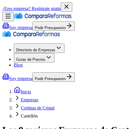
¿Eres empresa?
Regístrate gratis
Soy empresa
Pedir Presupuesto
Directorio de Empresas
Guías de Precios
Blog
Soy empresa
Pedir Presupuesto
Inicio
Empresas
Cortinas de Cristal
Castellón