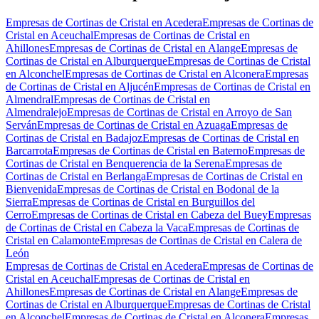
Empresas de Cortinas de Cristal en Acedera
Empresas de Cortinas de
Cristal en Aceuchal
Empresas de Cortinas de Cristal en
Ahillones
Empresas de Cortinas de Cristal en Alange
Empresas de
Cortinas de Cristal en Alburquerque
Empresas de Cortinas de Cristal
en Alconchel
Empresas de Cortinas de Cristal en Alconera
Empresas
de Cortinas de Cristal en Aljucén
Empresas de Cortinas de Cristal en
Almendral
Empresas de Cortinas de Cristal en
Almendralejo
Empresas de Cortinas de Cristal en Arroyo de San
Serván
Empresas de Cortinas de Cristal en Azuaga
Empresas de
Cortinas de Cristal en Badajoz
Empresas de Cortinas de Cristal en
Barcarrota
Empresas de Cortinas de Cristal en Baterno
Empresas de
Cortinas de Cristal en Benquerencia de la Serena
Empresas de
Cortinas de Cristal en Berlanga
Empresas de Cortinas de Cristal en
Bienvenida
Empresas de Cortinas de Cristal en Bodonal de la
Sierra
Empresas de Cortinas de Cristal en Burguillos del
Cerro
Empresas de Cortinas de Cristal en Cabeza del Buey
Empresas
de Cortinas de Cristal en Cabeza la Vaca
Empresas de Cortinas de
Cristal en Calamonte
Empresas de Cortinas de Cristal en Calera de
León
Empresas de Cortinas de Cristal en Acedera
Empresas de Cortinas de
Cristal en Aceuchal
Empresas de Cortinas de Cristal en
Ahillones
Empresas de Cortinas de Cristal en Alange
Empresas de
Cortinas de Cristal en Alburquerque
Empresas de Cortinas de Cristal
en Alconchel
Empresas de Cortinas de Cristal en Alconera
Empresas