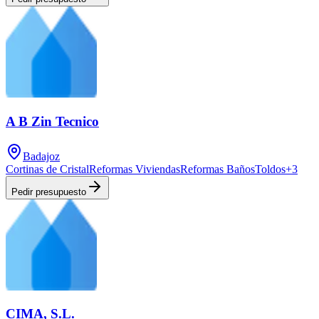
A B Zin Tecnico
Badajoz
Cortinas de Cristal
Reformas Viviendas
Reformas Baños
Toldos
+
3
Pedir presupuesto
CIMA, S.L.