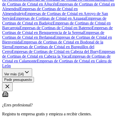
de Cortinas de Cristal en Aljucén
Empresas de Cortinas de Cristal en
Almendral
Empresas de Cortinas de Cristal en
Almendralejo
Empresas de Cortinas de Cristal en Arroyo de San
Serván
Empresas de Cortinas de Cristal en Azuaga
Empresas de
Cortinas de Cristal en Badajoz
Empresas de Cortinas de Cristal en
Barcarrota
Empresas de Cortinas de Cristal en Baterno
Empresas de
Cortinas de Cristal en Benquerencia de la Serena
Empresas de
Cortinas de Cristal en Berlanga
Empresas de Cortinas de Cristal en
Bienvenida
Empresas de Cortinas de Cristal en Bodonal de la
Sierra
Empresas de Cortinas de Cristal en Burguillos del
Cerro
Empresas de Cortinas de Cristal en Cabeza del Buey
Empresas
de Cortinas de Cristal en Cabeza la Vaca
Empresas de Cortinas de
Cristal en Calamonte
Empresas de Cortinas de Cristal en Calera de
León
Ver más (
14
)
Pedir presupuesto
¿Eres profesional?
Registra tu empresa gratis y empieza a recibir clientes.