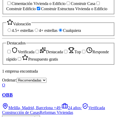
Cimentación Vivienda o Edificio
Construir Casa
Construir Edificio
Construir Estructura Vivienda o Edificio
Valoración
4.5+ estrellas
4+ estrellas
Cualquiera
Destacados
Verificada
Destacada
Top
Responde
rápido
Presupuesto gratis
1
empresa
encontrada
Ordenar:
O
OBB
Melilla, Madrid, Barcelona
+49
·
24
años
·
Verificada
Construcción de Casas
Reformas Viviendas