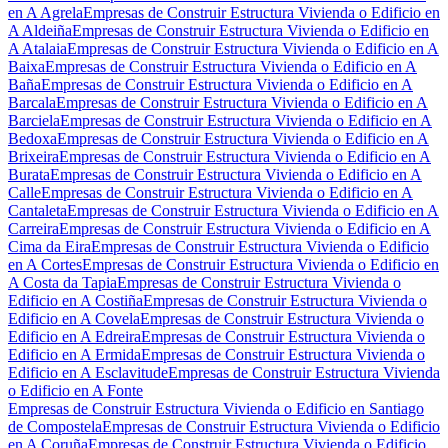
en A Agrela
Empresas de Construir Estructura Vivienda o Edificio en
A Aldeiña
Empresas de Construir Estructura Vivienda o Edificio en
A Atalaia
Empresas de Construir Estructura Vivienda o Edificio en A
Baixa
Empresas de Construir Estructura Vivienda o Edificio en A
Baña
Empresas de Construir Estructura Vivienda o Edificio en A
Barcala
Empresas de Construir Estructura Vivienda o Edificio en A
Barciela
Empresas de Construir Estructura Vivienda o Edificio en A
Bedoxa
Empresas de Construir Estructura Vivienda o Edificio en A
Brixeira
Empresas de Construir Estructura Vivienda o Edificio en A
Burata
Empresas de Construir Estructura Vivienda o Edificio en A
Calle
Empresas de Construir Estructura Vivienda o Edificio en A
Cantaleta
Empresas de Construir Estructura Vivienda o Edificio en A
Carreira
Empresas de Construir Estructura Vivienda o Edificio en A
Cima da Eira
Empresas de Construir Estructura Vivienda o Edificio
en A Cortes
Empresas de Construir Estructura Vivienda o Edificio en
A Costa da Tapia
Empresas de Construir Estructura Vivienda o
Edificio en A Costiña
Empresas de Construir Estructura Vivienda o
Edificio en A Covela
Empresas de Construir Estructura Vivienda o
Edificio en A Edreira
Empresas de Construir Estructura Vivienda o
Edificio en A Ermida
Empresas de Construir Estructura Vivienda o
Edificio en A Esclavitude
Empresas de Construir Estructura Vivienda
o Edificio en A Fonte
Empresas de Construir Estructura Vivienda o Edificio en Santiago
de Compostela
Empresas de Construir Estructura Vivienda o Edificio
en A Coruña
Empresas de Construir Estructura Vivienda o Edificio