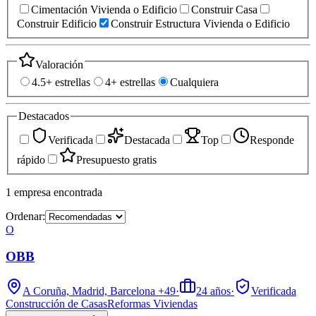
Cimentación Vivienda o Edificio
Construir Casa
Construir Edificio
Construir Estructura Vivienda o Edificio
Valoración
4.5+ estrellas
4+ estrellas
Cualquiera
Destacados
Verificada
Destacada
Top
Responde
rápido
Presupuesto gratis
1
empresa
encontrada
Ordenar:
O
OBB
A Coruña, Madrid, Barcelona
+49
·
24
años
·
Verificada
Construcción de Casas
Reformas Viviendas