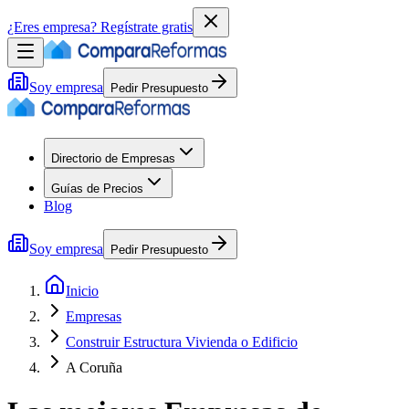
¿Eres empresa?
Regístrate gratis
Soy empresa
Pedir Presupuesto
Directorio de Empresas
Guías de Precios
Blog
Soy empresa
Pedir Presupuesto
Inicio
Empresas
Construir Estructura Vivienda o Edificio
A Coruña