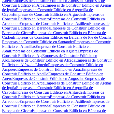
Anero
Empresas de Construir Edificio en Angostina
Empresas de
Construir Edificio en Arce
Empresas de Construir Edificio en Arenas
de Iguña
Empresas de Construir Edificio en Argomilla de
Cayon
Empresas de Construir Edificio en Arguedes
Empresas de
Construir Edificio en Arnuero
Empresas de Construir Edificio en
Arredondo
Empresas de Construir Edificio en Astillero
Empresas de
Construir Edificio en Baranda
Empresas de Construir Edificio en
Barcena de Cicero
Empresas de Construir Edificio en Bárcena de
Cudón
Empresas de Construir Edificio en Bárcena de Pie de Concha
Empresas de Construir Edificio en Santander
Empresas de Construir
Edificio en Abanillas
Empresas de Construir Edificio en
Adal
Empresas de Construir Edificio en Agüera
Empresas de
Construir Edificio en Aja
Empresas de Construir Edificio en
Ajo
Empresas de Construir Edificio en Alceda
Empresas de Construir
Edificio en Alfoz de Lloredo
Empresas de Construir Edificio en
Ampuero
Empresas de Construir Edificio en Anaz
Empresas de
Construir Edificio en Ancillo
Empresas de Construir Edificio en
Anero
Empresas de Construir Edificio en Angostina
Empresas de
Construir Edificio en Arce
Empresas de Construir Edificio en Arenas
de Iguña
Empresas de Construir Edificio en Argomilla de
Cayon
Empresas de Construir Edificio en Arguedes
Empresas de
Construir Edificio en Arnuero
Empresas de Construir Edificio en
Arredondo
Empresas de Construir Edificio en Astillero
Empresas de
Construir Edificio en Baranda
Empresas de Construir Edificio en
Barcena de Cicero
Empresas de Construir Edificio en Bárcena de