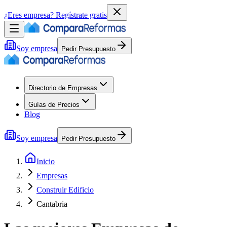
¿Eres empresa?
Regístrate gratis
Soy empresa
Pedir Presupuesto
Directorio de Empresas
Guías de Precios
Blog
Soy empresa
Pedir Presupuesto
Inicio
Empresas
Construir Edificio
Cantabria