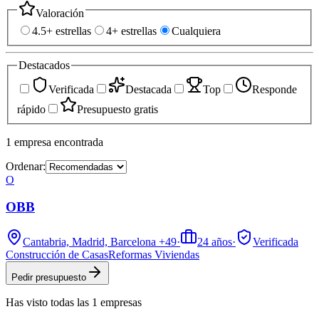
Valoración
4.5+ estrellas
4+ estrellas
Cualquiera
Destacados
Verificada
Destacada
Top
Responde
rápido
Presupuesto gratis
1
empresa
encontrada
Ordenar:
O
OBB
Cantabria, Madrid, Barcelona
+49
·
24
años
·
Verificada
Construcción de Casas
Reformas Viviendas
Pedir presupuesto
Has visto
todas las
1
empresas