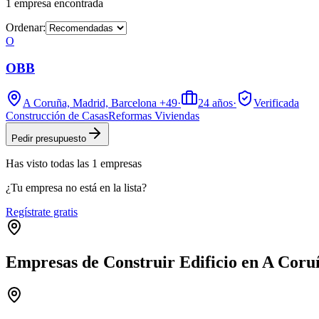
1
empresa
encontrada
Ordenar:
O
OBB
A Coruña, Madrid, Barcelona
+49
·
24
años
·
Verificada
Construcción de Casas
Reformas Viviendas
Pedir presupuesto
Has visto
todas las
1
empresas
¿Tu empresa no está en la lista?
Regístrate gratis
Empresas de Construir Edificio en A Coru
+