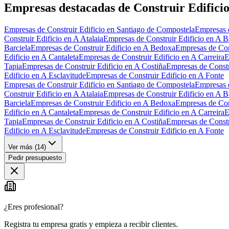
−
Empresas destacadas de Construir Edifici
Empresas de Construir Edificio en Santiago de Compostela
Empresas d
Construir Edificio en A Atalaia
Empresas de Construir Edificio en A B
Barciela
Empresas de Construir Edificio en A Bedoxa
Empresas de Cons
Edificio en A Cantaleta
Empresas de Construir Edificio en A Carreira
E
Tapia
Empresas de Construir Edificio en A Costiña
Empresas de Constr
Edificio en A Esclavitude
Empresas de Construir Edificio en A Fonte
Empresas de Construir Edificio en Santiago de Compostela
Empresas d
Construir Edificio en A Atalaia
Empresas de Construir Edificio en A B
Barciela
Empresas de Construir Edificio en A Bedoxa
Empresas de Cons
Edificio en A Cantaleta
Empresas de Construir Edificio en A Carreira
E
Tapia
Empresas de Construir Edificio en A Costiña
Empresas de Constr
Edificio en A Esclavitude
Empresas de Construir Edificio en A Fonte
Ver más (
14
)
Pedir presupuesto
¿Eres profesional?
Registra tu empresa gratis y empieza a recibir clientes.