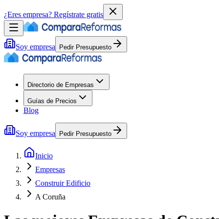
¿Eres empresa?
Regístrate gratis
Soy empresa
Pedir Presupuesto
Directorio de Empresas
Guías de Precios
Blog
Soy empresa
Pedir Presupuesto
Inicio
Empresas
Construir Edificio
A Coruña