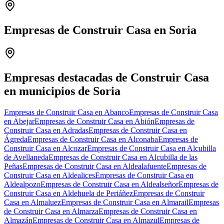
Empresas de Construir Casa en Soria
Leaflet
|
©
OpenStreetMap
+
−
Empresas destacadas de Construir Casa
en municipios de Soria
Empresas de Construir Casa en Abanco
Empresas de Construir Casa
en Abejar
Empresas de Construir Casa en Abión
Empresas de
Construir Casa en Adradas
Empresas de Construir Casa en
Ágreda
Empresas de Construir Casa en Alconaba
Empresas de
Construir Casa en Alcozar
Empresas de Construir Casa en Alcubilla
de Avellaneda
Empresas de Construir Casa en Alcubilla de las
Peñas
Empresas de Construir Casa en Aldealafuente
Empresas de
Construir Casa en Aldealices
Empresas de Construir Casa en
Aldealpozo
Empresas de Construir Casa en Aldealseñor
Empresas de
Construir Casa en Aldehuela de Periáñez
Empresas de Construir
Casa en Almaluez
Empresas de Construir Casa en Almarail
Empresas
de Construir Casa en Almarza
Empresas de Construir Casa en
Almazán
Empresas de Construir Casa en Almazul
Empresas de