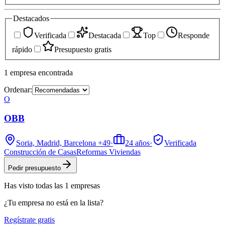
Destacados
Verificada
Destacada
Top
Responde
rápido
Presupuesto gratis
1
empresa
encontrada
Ordenar:
O
OBB
Soria, Madrid, Barcelona
+49
·
24
años
·
Verificada
Construcción de Casas
Reformas Viviendas
Pedir presupuesto
Has visto
todas las
1
empresas
¿Tu empresa no está en la lista?
Regístrate gratis