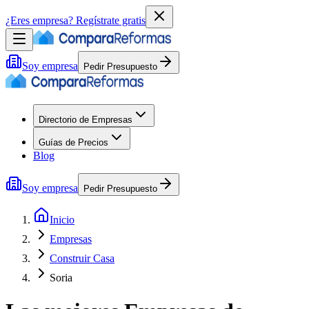
¿Eres empresa?
Regístrate gratis
Soy empresa
Pedir Presupuesto
Directorio de Empresas
Guías de Precios
Blog
Soy empresa
Pedir Presupuesto
Inicio
Empresas
Construir Casa
Soria