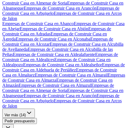
Construir Casa en Almenar de Soria
Empresas de Construir Casa en
Alpanseque
Empresas de Construir Casa en Arancón
Empresas de
Construir Casa en Arbujuelo
Empresas de Construir Casa en Arcos
de Jalon
Empresas de Construir Casa en Abanco
Empresas de Construir Casa
en Abejar
Empresas de Construir Casa en Abión
Empresas de
Construir Casa en Adradas
Empresas de Construir Casa en
Ágreda
Empresas de Construir Casa en Alconaba
Empresas de
Construir Casa en Alcozar
Empresas de Construir Casa en Alcubilla
de Avellaneda
Empresas de Construir Casa en Alcubilla de las
Peñas
Empresas de Construir Casa en Aldealafuente
Empresas de
Construir Casa en Aldealices
Empresas de Construir Casa en
Aldealpozo
Empresas de Construir Casa en Aldealseñor
Empresas de
Construir Casa en Aldehuela de Periáñez
Empresas de Construir
Casa en Almaluez
Empresas de Construir Casa en Almarail
Empresas
de Construir Casa en Almarza
Empresas de Construir Casa en
Almazán
Empresas de Construir Casa en Almazul
Empresas de
Construir Casa en Almenar de Soria
Empresas de Construir Casa en
Alpanseque
Empresas de Construir Casa en Arancón
Empresas de
Construir Casa en Arbujuelo
Empresas de Construir Casa en Arcos
de Jalon
Ver más (
14
)
Pedir presupuesto