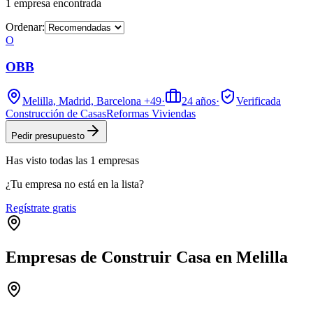
1
empresa
encontrada
Ordenar:
O
OBB
Melilla, Madrid, Barcelona
+49
·
24
años
·
Verificada
Construcción de Casas
Reformas Viviendas
Pedir presupuesto
Has visto
todas las
1
empresas
¿Tu empresa no está en la lista?
Regístrate gratis
Empresas de Construir Casa en Melilla
+