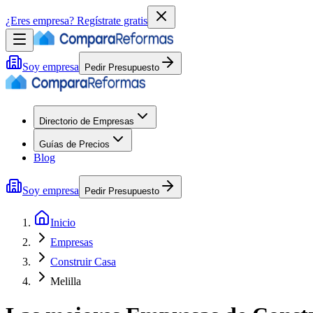
¿Eres empresa?
Regístrate gratis
Soy empresa
Pedir Presupuesto
Directorio de Empresas
Guías de Precios
Blog
Soy empresa
Pedir Presupuesto
Inicio
Empresas
Construir Casa
Melilla