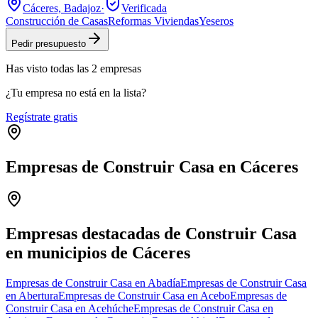
Cáceres, Badajoz
·
Verificada
Construcción de Casas
Reformas Viviendas
Yeseros
Pedir presupuesto
Has visto
todas las
2
empresas
¿Tu empresa no está en la lista?
Regístrate gratis
Empresas de Construir Casa en Cáceres
Leaflet
|
©
OpenStreetMap
+
−
Empresas destacadas de Construir Casa
en municipios de Cáceres
Empresas de Construir Casa en Abadía
Empresas de Construir Casa
en Abertura
Empresas de Construir Casa en Acebo
Empresas de
Construir Casa en Acehúche
Empresas de Construir Casa en