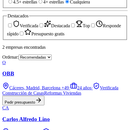
4.5+ estrellas
4+ estrellas
Cualquiera
Destacados
Verificada
Destacada
Top
Responde
rápido
Presupuesto gratis
2
empresas
encontradas
Ordenar:
O
OBB
Cáceres, Madrid, Barcelona
+49
·
24
años
·
Verificada
Construcción de Casas
Reformas Viviendas
Pedir presupuesto
CA
Carlos Alfredo Lino