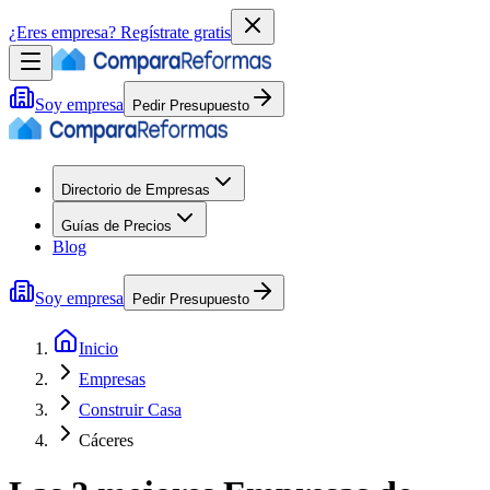
¿Eres empresa?
Regístrate gratis
Soy empresa
Pedir Presupuesto
Directorio de Empresas
Guías de Precios
Blog
Soy empresa
Pedir Presupuesto
Inicio
Empresas
Construir Casa
Cáceres