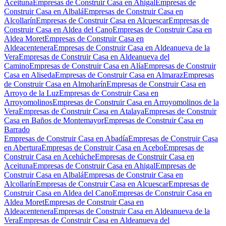
Aceituna
Empresas de Construir Casa en Ahigal
Empresas de
Construir Casa en Albalá
Empresas de Construir Casa en
Alcollarín
Empresas de Construir Casa en Alcuescar
Empresas de
Construir Casa en Aldea del Cano
Empresas de Construir Casa en
Aldea Moret
Empresas de Construir Casa en
Aldeacentenera
Empresas de Construir Casa en Aldeanueva de la
Vera
Empresas de Construir Casa en Aldeanueva del
Camino
Empresas de Construir Casa en Alía
Empresas de Construir
Casa en Aliseda
Empresas de Construir Casa en Almaraz
Empresas
de Construir Casa en Almoharín
Empresas de Construir Casa en
Arroyo de la Luz
Empresas de Construir Casa en
Arroyomolinos
Empresas de Construir Casa en Arroyomolinos de la
Vera
Empresas de Construir Casa en Atalaya
Empresas de Construir
Casa en Baños de Montemayor
Empresas de Construir Casa en
Barrado
Empresas de Construir Casa en Abadía
Empresas de Construir Casa
en Abertura
Empresas de Construir Casa en Acebo
Empresas de
Construir Casa en Acehúche
Empresas de Construir Casa en
Aceituna
Empresas de Construir Casa en Ahigal
Empresas de
Construir Casa en Albalá
Empresas de Construir Casa en
Alcollarín
Empresas de Construir Casa en Alcuescar
Empresas de
Construir Casa en Aldea del Cano
Empresas de Construir Casa en
Aldea Moret
Empresas de Construir Casa en
Aldeacentenera
Empresas de Construir Casa en Aldeanueva de la
Vera
Empresas de Construir Casa en Aldeanueva del