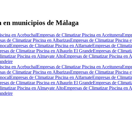
a en municipios de Málaga
iscina en Acebuchal
Empresas de Climatizar Piscina en Aceitunera
Empre
as de Climatizar Piscina en Albarizas
Empresas de Climatizar Piscina e
rnocal
Empresas de Climatizar Piscina en Alfarnate
Empresas de Climatiz
esas de Climatizar Piscina en Alhaurín El Grande
Empresas de Climati
imatizar Piscina en Almayate Alto
Empresas de Climatizar Piscina en 
andeire
iscina en Acebuchal
Empresas de Climatizar Piscina en Aceitunera
Empre
as de Climatizar Piscina en Albarizas
Empresas de Climatizar Piscina e
rnocal
Empresas de Climatizar Piscina en Alfarnate
Empresas de Climatiz
esas de Climatizar Piscina en Alhaurín El Grande
Empresas de Climati
imatizar Piscina en Almayate Alto
Empresas de Climatizar Piscina en 
andeire