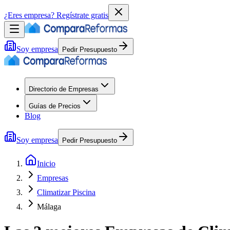
¿Eres empresa?
Regístrate gratis
Soy empresa
Pedir Presupuesto
Directorio de Empresas
Guías de Precios
Blog
Soy empresa
Pedir Presupuesto
Inicio
Empresas
Climatizar Piscina
Málaga