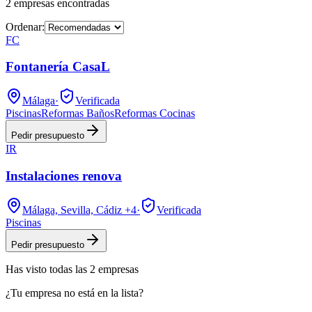
2
empresas
encontradas
Ordenar:
FC
Fontanería CasaL
Málaga
·
Verificada
Piscinas
Reformas Baños
Reformas Cocinas
Pedir presupuesto
IR
Instalaciones renova
Málaga, Sevilla, Cádiz
+4
·
Verificada
Piscinas
Pedir presupuesto
Has visto
todas las
2
empresas
¿Tu empresa no está en la lista?