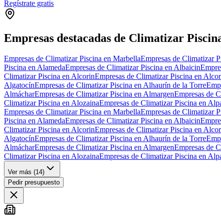
Regístrate gratis
Empresas destacadas de Climatizar Piscin
Empresas de Climatizar Piscina en Marbella
Empresas de Climatizar P
Piscina en Alameda
Empresas de Climatizar Piscina en Albaicin
Empres
Climatizar Piscina en Alcorin
Empresas de Climatizar Piscina en Alco
Algatocín
Empresas de Climatizar Piscina en Alhaurín de la Torre
Empr
Almáchar
Empresas de Climatizar Piscina en Almargen
Empresas de Cl
Climatizar Piscina en Alozaina
Empresas de Climatizar Piscina en Alp
Empresas de Climatizar Piscina en Marbella
Empresas de Climatizar P
Piscina en Alameda
Empresas de Climatizar Piscina en Albaicin
Empres
Climatizar Piscina en Alcorin
Empresas de Climatizar Piscina en Alco
Algatocín
Empresas de Climatizar Piscina en Alhaurín de la Torre
Empr
Almáchar
Empresas de Climatizar Piscina en Almargen
Empresas de Cl
Climatizar Piscina en Alozaina
Empresas de Climatizar Piscina en Alp
Ver más (
14
)
Pedir presupuesto