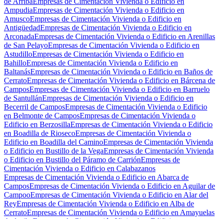
de Arriba
Empresas de Cimentación Vivienda o Edificio en
Ampudia
Empresas de Cimentación Vivienda o Edificio en
Amusco
Empresas de Cimentación Vivienda o Edificio en
Antigüedad
Empresas de Cimentación Vivienda o Edificio en
Arconada
Empresas de Cimentación Vivienda o Edificio en Arenillas
de San Pelayo
Empresas de Cimentación Vivienda o Edificio en
Astudillo
Empresas de Cimentación Vivienda o Edificio en
Bahillo
Empresas de Cimentación Vivienda o Edificio en
Baltanás
Empresas de Cimentación Vivienda o Edificio en Baños de
Cerrato
Empresas de Cimentación Vivienda o Edificio en Bárcena de
Campos
Empresas de Cimentación Vivienda o Edificio en Barruelo
de Santullán
Empresas de Cimentación Vivienda o Edificio en
Becerril de Campos
Empresas de Cimentación Vivienda o Edificio
en Belmonte de Campos
Empresas de Cimentación Vivienda o
Edificio en Berzosilla
Empresas de Cimentación Vivienda o Edificio
en Boadilla de Rioseco
Empresas de Cimentación Vivienda o
Edificio en Boadilla del Camino
Empresas de Cimentación Vivienda
o Edificio en Bustillo de la Vega
Empresas de Cimentación Vivienda
o Edificio en Bustillo del Páramo de Carrión
Empresas de
Cimentación Vivienda o Edificio en Calabazanos
Empresas de Cimentación Vivienda o Edificio en Abarca de
Campos
Empresas de Cimentación Vivienda o Edificio en Aguilar de
Campoo
Empresas de Cimentación Vivienda o Edificio en Alar del
Rey
Empresas de Cimentación Vivienda o Edificio en Alba de
Cerrato
Empresas de Cimentación Vivienda o Edificio en Amayuelas