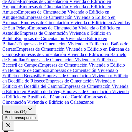
de Arriba
Empresas de Cimentación Vivienda o Edificio en
Ampudia
Empresas de Cimentación Vivienda o Edificio en
Amusco
Empresas de Cimentación Vivienda o Edificio en
Antigüedad
Empresas de Cimentación Vivienda o Edificio en
Arconada
Empresas de Cimentación Vivienda o Edificio en Arenillas
de San Pelayo
Empresas de Cimentación Vivienda o Edificio en
Astudillo
Empresas de Cimentación Vivienda o Edificio en
Bahillo
Empresas de Cimentación Vivienda o Edificio en
Baltanás
Empresas de Cimentación Vivienda o Edificio en Baños de
Cerrato
Empresas de Cimentación Vivienda o Edificio en Bárcena de
Campos
Empresas de Cimentación Vivienda o Edificio en Barruelo
de Santullán
Empresas de Cimentación Vivienda o Edificio en
Becerril de Campos
Empresas de Cimentación Vivienda o Edificio
en Belmonte de Campos
Empresas de Cimentación Vivienda o
Edificio en Berzosilla
Empresas de Cimentación Vivienda o Edificio
en Boadilla de Rioseco
Empresas de Cimentación Vivienda o
Edificio en Boadilla del Camino
Empresas de Cimentación Vivienda
o Edificio en Bustillo de la Vega
Empresas de Cimentación Vivienda
o Edificio en Bustillo del Páramo de Carrión
Empresas de
Cimentación Vivienda o Edificio en Calabazanos
Ver más (
14
)
Pedir presupuesto