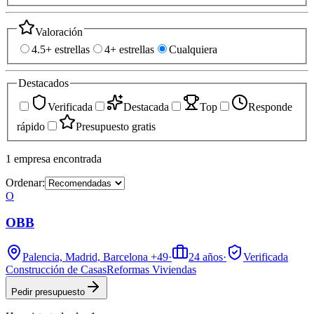
Valoración
4.5+ estrellas
4+ estrellas
Cualquiera
Destacados
Verificada
Destacada
Top
Responde
rápido
Presupuesto gratis
1
empresa
encontrada
Ordenar:
O
OBB
Palencia, Madrid, Barcelona
+49
·
24
años
·
Verificada
Construcción de Casas
Reformas Viviendas
Pedir presupuesto