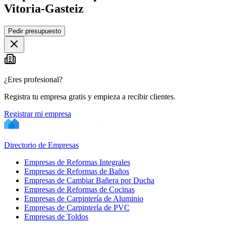
Vitoria-Gasteiz
Leaflet
|
©
OpenStreetMap
Pedir presupuesto
+
−
¿Eres profesional?
Registra tu empresa gratis y empieza a recibir clientes.
Registrar mi empresa
Directorio de Empresas
Empresas de Reformas Integrales
Empresas de Reformas de Baños
Empresas de Cambiar Bañera por Ducha
Empresas de Reformas de Cocinas
Empresas de Carpintería de Aluminio
Empresas de Carpintería de PVC
Empresas de Toldos