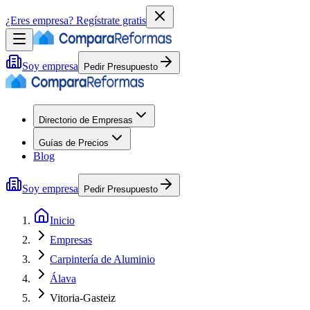
¿Eres empresa?
Regístrate gratis
Soy empresa
Pedir Presupuesto
Directorio de Empresas
Guías de Precios
Blog
Soy empresa
Pedir Presupuesto
Inicio
Empresas
Carpintería de Aluminio
Álava
Vitoria-Gasteiz