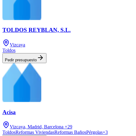
TOLDOS REYBLAN, S.L.
Vizcaya
Toldos
Pedir presupuesto
Acisa
Vizcaya, Madrid, Barcelona
+29
Toldos
Reformas Viviendas
Reformas Baños
Pérgolas
+
3