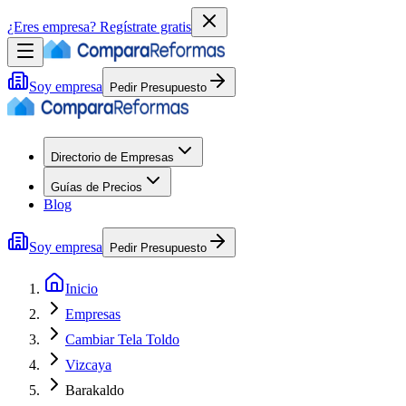
¿Eres empresa?
Regístrate gratis
Soy empresa
Pedir Presupuesto
Directorio de Empresas
Guías de Precios
Blog
Soy empresa
Pedir Presupuesto
Inicio
Empresas
Cambiar Tela Toldo
Vizcaya
Barakaldo