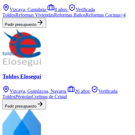
Vizcaya, Cantabria
·
8
años
·
Verificada
Toldos
Reformas Viviendas
Reformas Baños
Reformas Cocinas
+
4
Pedir presupuesto
Toldos Elosegui
Vizcaya, Guipúzcoa, Navarra
·
26
años
·
Verificada
Toldos
Pérgolas
Cortinas de Cristal
Pedir presupuesto