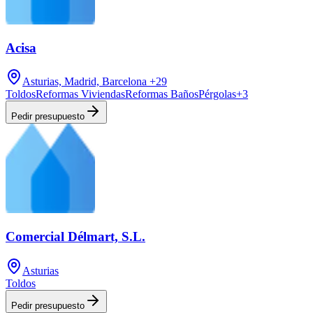
Acisa
Asturias, Madrid, Barcelona
+29
Toldos
Reformas Viviendas
Reformas Baños
Pérgolas
+
3
Pedir presupuesto
Comercial Délmart, S.L.
Asturias
Toldos
Pedir presupuesto