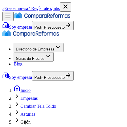
¿Eres empresa?
Regístrate gratis
Soy empresa
Pedir Presupuesto
Directorio de Empresas
Guías de Precios
Blog
Soy empresa
Pedir Presupuesto
Inicio
Empresas
Cambiar Tela Toldo
Asturias
Gijón