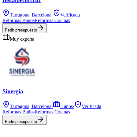
Instaldecorcruz
Tarragona, Barcelona
·
Verificada
Reformas Baños
Reformas Cocinas
Pedir presupuesto
Muy experta
Sinergia
Tarragona, Barcelona
·
3
años
·
Verificada
Reformas Baños
Reformas Cocinas
Pedir presupuesto