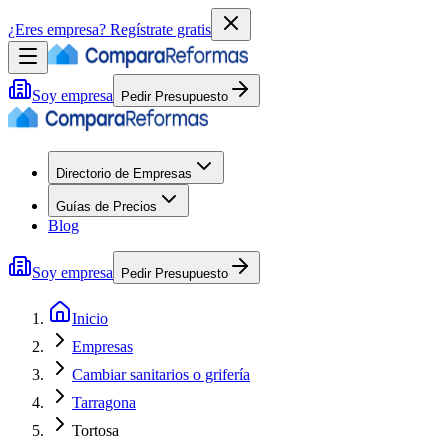
¿Eres empresa?
Regístrate gratis
Soy empresa
Pedir Presupuesto
Directorio de Empresas
Guías de Precios
Blog
Soy empresa
Pedir Presupuesto
Inicio
Empresas
Cambiar sanitarios o grifería
Tarragona
Tortosa