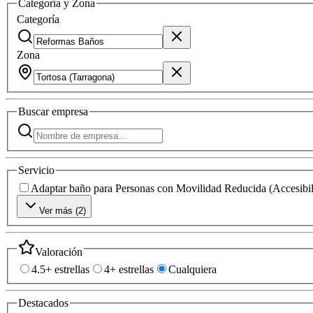
Categoría y Zona
Categoría
Zona
Buscar
empresa
Servicio
Adaptar baño para Personas con Movilidad Reducida (Accesibil
Ver más (
2
)
Valoración
4.5+ estrellas
4+ estrellas
Cualquiera
Destacados