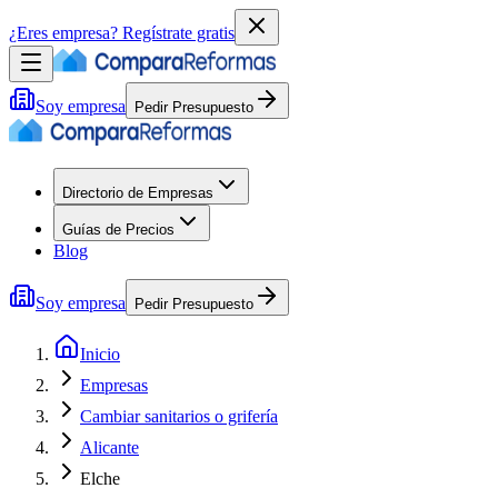
¿Eres empresa?
Regístrate gratis
Soy empresa
Pedir Presupuesto
Directorio de Empresas
Guías de Precios
Blog
Soy empresa
Pedir Presupuesto
Inicio
Empresas
Cambiar sanitarios o grifería
Alicante
Elche