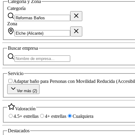
Categoría y Zona
Categoría
Zona
Buscar
empresa
Servicio
Adaptar baño para Personas con Movilidad Reducida (Accesibil
Ver más (
2
)
Valoración
4.5+ estrellas
4+ estrellas
Cualquiera
Destacados