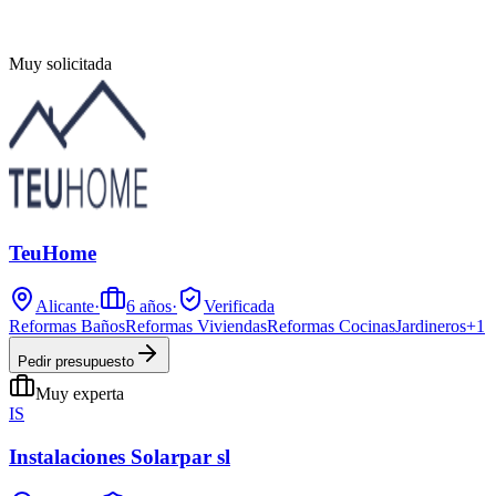
Muy solicitada
TeuHome
Alicante
·
6
años
·
Verificada
Reformas Baños
Reformas Viviendas
Reformas Cocinas
Jardineros
+
1
Pedir presupuesto
Muy experta
IS
Instalaciones Solarpar sl