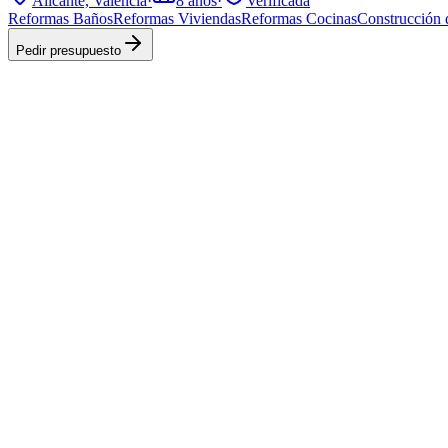
Alicante, Valencia
·
8
años
·
Verificada
Reformas Baños
Reformas Viviendas
Reformas Cocinas
Construcción 
Pedir presupuesto