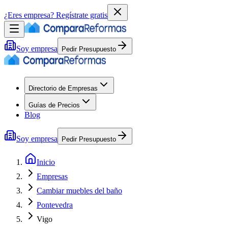
¿Eres empresa?
Regístrate gratis
Soy empresa
Pedir Presupuesto
Directorio de Empresas
Guías de Precios
Blog
Soy empresa
Pedir Presupuesto
Inicio
Empresas
Cambiar muebles del baño
Pontevedra
Vigo