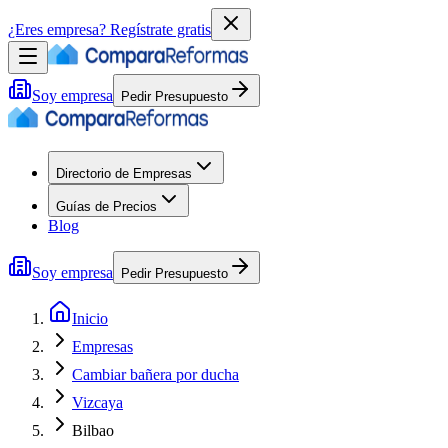
¿Eres empresa?
Regístrate gratis
Soy empresa
Pedir Presupuesto
Directorio de Empresas
Guías de Precios
Blog
Soy empresa
Pedir Presupuesto
Inicio
Empresas
Cambiar bañera por ducha
Vizcaya
Bilbao