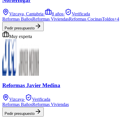
NorteHogar
Vizcaya, Cantabria
·
8
años
·
Verificada
Reformas Baños
Reformas Viviendas
Reformas Cocinas
Toldos
+
4
Pedir presupuesto
Muy experta
Reformas Javier Medina
Vizcaya
·
Verificada
Reformas Baños
Reformas Viviendas
Pedir presupuesto