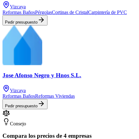
Vizcaya
Reformas Baños
Pérgolas
Cortinas de Cristal
Carpintería de PVC
Pedir presupuesto
Jose Afonso Negro y Hnos S.L.
Vizcaya
Reformas Baños
Reformas Viviendas
Pedir presupuesto
Consejo
Compara los precios de 4 empresas