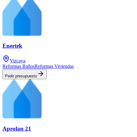
Enertek
Vizcaya
Reformas Baños
Reformas Viviendas
Pedir presupuesto
Aprolan 21