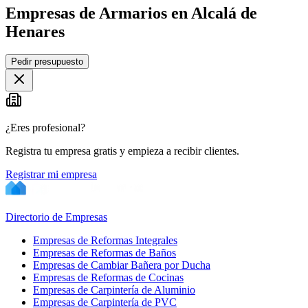
Empresas de Armarios en Alcalá de
Henares
Leaflet
|
©
OpenStreetMap
Pedir presupuesto
+
−
¿Eres profesional?
Registra tu empresa gratis y empieza a recibir clientes.
Registrar mi empresa
Directorio de Empresas
Empresas de Reformas Integrales
Empresas de Reformas de Baños
Empresas de Cambiar Bañera por Ducha
Empresas de Reformas de Cocinas
Empresas de Carpintería de Aluminio
Empresas de Carpintería de PVC