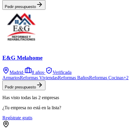
Pedir presupuesto
E&G Melahome
Madrid
·
8
años
·
Verificada
Armarios
Reformas Viviendas
Reformas Baños
Reformas Cocinas
+
2
Pedir presupuesto
Has visto
todas las
2
empresas
¿Tu empresa no está en la lista?
Regístrate gratis