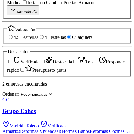
Medida
Instalar o Cambiar Puertas Armario
Ver más (
5
)
Valoración
4.5+ estrellas
4+ estrellas
Cualquiera
Destacados
Verificada
Destacada
Top
Responde
rápido
Presupuesto gratis
2
empresas
encontradas
Ordenar:
GC
Grupo Cahos
Madrid, Toledo
·
Verificada
Armarios
Reformas Viviendas
Reformas Baños
Reformas Cocinas
+
3