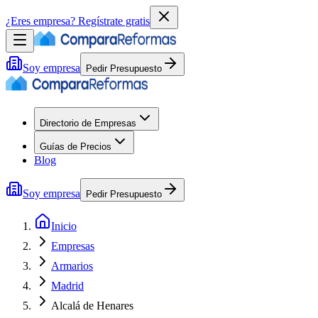
¿Eres empresa?
Regístrate gratis
Soy empresa
Pedir Presupuesto
Directorio de Empresas
Guías de Precios
Blog
Soy empresa
Pedir Presupuesto
Inicio
Empresas
Armarios
Madrid
Alcalá de Henares