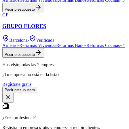
Armarios
Reformas Viviendas
Reformas Baños
Reformas Cocinas
+
3
Pedir presupuesto
GF
GRUPO FLORES
Barcelona
·
Verificada
Armarios
Reformas Viviendas
Reformas Baños
Reformas Cocinas
+
4
Pedir presupuesto
Has visto
todas las
2
empresas
¿Tu empresa no está en la lista?
Regístrate gratis
Pedir presupuesto
¿Eres profesional?
Registra tu empresa gratis y empieza a recibir clientes.