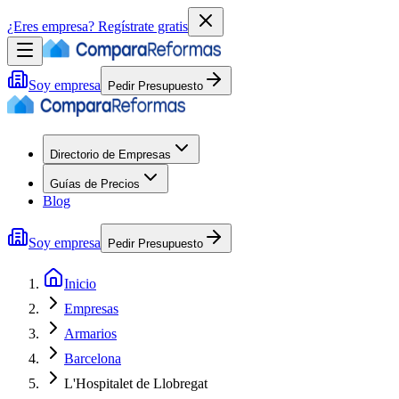
¿Eres empresa?
Regístrate gratis
Soy empresa
Pedir Presupuesto
Directorio de Empresas
Guías de Precios
Blog
Soy empresa
Pedir Presupuesto
Inicio
Empresas
Armarios
Barcelona
L'Hospitalet de Llobregat