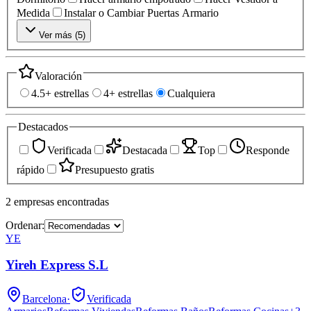
Medida
Instalar o Cambiar Puertas Armario
Ver más (
5
)
Valoración
4.5+ estrellas
4+ estrellas
Cualquiera
Destacados
Verificada
Destacada
Top
Responde
rápido
Presupuesto gratis
2
empresas
encontradas
Ordenar:
YE
Yireh Express S.L
Barcelona
·
Verificada