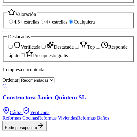
Valoración
4.5+ estrellas
4+ estrellas
Cualquiera
Destacados
Verificada
Destacada
Top
Responde
rápido
Presupuesto gratis
1
empresa
encontrada
Ordenar:
CJ
Constructora Javier Quintero SL
Cádiz
·
Verificada
Reformas Cocinas
Reformas Viviendas
Reformas Baños
Pedir presupuesto