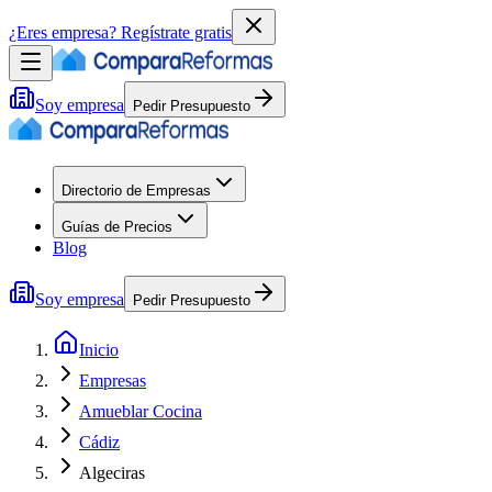
¿Eres empresa?
Regístrate gratis
Soy empresa
Pedir Presupuesto
Directorio de Empresas
Guías de Precios
Blog
Soy empresa
Pedir Presupuesto
Inicio
Empresas
Amueblar Cocina
Cádiz
Algeciras