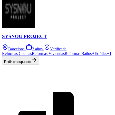
SYSNOU PROJECT
Barcelona
·
2
años
·
Verificada
Reformas Cocinas
Reformas Viviendas
Reformas Baños
Albañiles
+
1
Pedir presupuesto