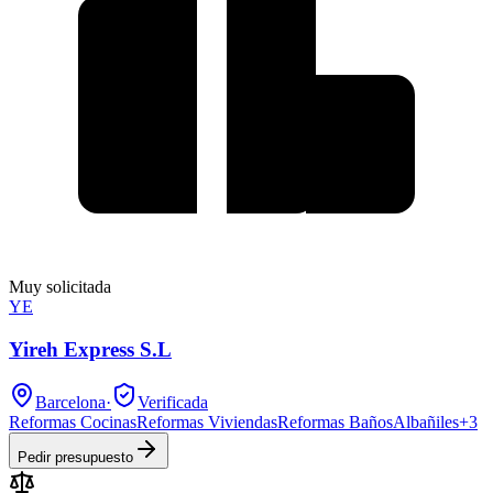
Muy solicitada
YE
Yireh Express S.L
Barcelona
·
Verificada
Reformas Cocinas
Reformas Viviendas
Reformas Baños
Albañiles
+
3
Pedir presupuesto