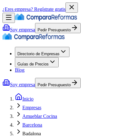
¿Eres empresa?
Regístrate gratis
Soy empresa
Pedir Presupuesto
Directorio de Empresas
Guías de Precios
Blog
Soy empresa
Pedir Presupuesto
Inicio
Empresas
Amueblar Cocina
Barcelona
Badalona