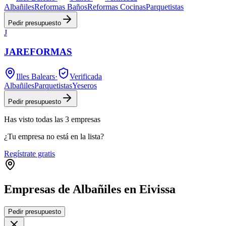
Albañiles
Reformas Baños
Reformas Cocinas
Parquetistas
Pedir presupuesto
J
JAREFORMAS
Illes Balears
·
Verificada
Albañiles
Parquetistas
Yeseros
Pedir presupuesto
Has visto
todas las
3
empresas
¿Tu empresa no está en la lista?
Regístrate gratis
Empresas de Albañiles en Eivissa
Pedir presupuesto
+