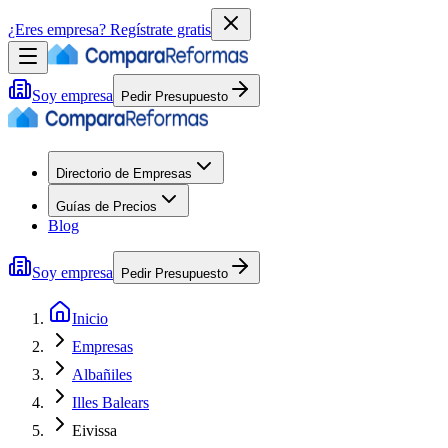
¿Eres empresa?
Regístrate gratis
Soy empresa
Pedir Presupuesto
Directorio de Empresas
Guías de Precios
Blog
Soy empresa
Pedir Presupuesto
Inicio
Empresas
Albañiles
Illes Balears
Eivissa