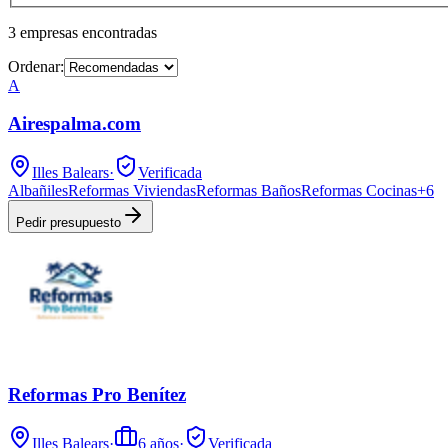
3
empresas
encontradas
Ordenar:
A
Airespalma.com
Illes Balears
·
Verificada
Albañiles
Reformas Viviendas
Reformas Baños
Reformas Cocinas
+
6
Pedir presupuesto
Reformas Pro Benítez
Illes Balears
·
6
años
·
Verificada