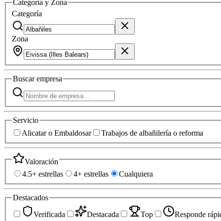
Categoría y Zona
Categoría
Zona
Buscar
empresa
Servicio
Alicatar o Embaldosar
Trabajos de albañilería o reforma
Valoración
4.5+ estrellas
4+ estrellas
Cualquiera
Destacados
Verificada
Destacada
Top
Responde rápi