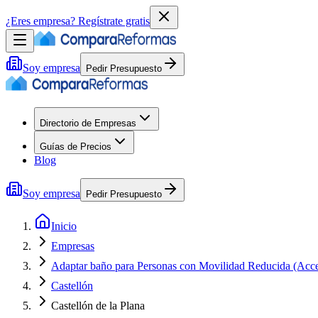
¿Eres empresa?
Regístrate gratis
Soy empresa
Pedir Presupuesto
Directorio de Empresas
Guías de Precios
Blog
Soy empresa
Pedir Presupuesto
Inicio
Empresas
Adaptar baño para Personas con Movilidad Reducida (Acce
Castellón
Castellón de la Plana