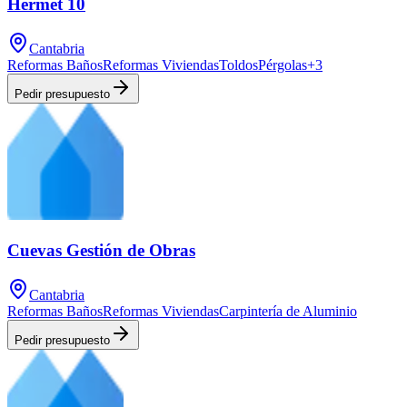
Hermet 10
Cantabria
Reformas Baños
Reformas Viviendas
Toldos
Pérgolas
+
3
Pedir presupuesto
Cuevas Gestión de Obras
Cantabria
Reformas Baños
Reformas Viviendas
Carpintería de Aluminio
Pedir presupuesto