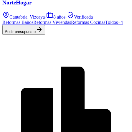
NorteHogar
Cantabria, Vizcaya
·
8
años
·
Verificada
Reformas Baños
Reformas Viviendas
Reformas Cocinas
Toldos
+
4
Pedir presupuesto