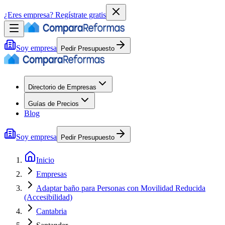
¿Eres empresa?
Regístrate gratis
Soy empresa
Pedir Presupuesto
Directorio de Empresas
Guías de Precios
Blog
Soy empresa
Pedir Presupuesto
Inicio
Empresas
Adaptar baño para Personas con Movilidad Reducida
(Accesibilidad)
Cantabria